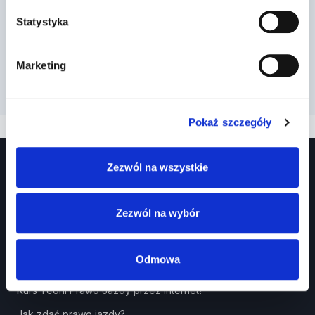
Statystyka
Marketing
Pokaż szczegóły
Zezwól na wszystkie
Zezwól na wybór
Odmowa
Prawko.pl
Kurs Teorii Prawo Jazdy przez Internet?
Jak zdać prawo jazdy?