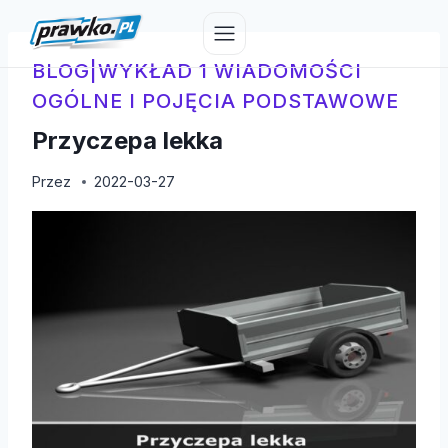
Przejdź
do
treści
BLOG
|
WYKŁAD 1 WIADOMOŚCI
OGÓLNE I POJĘCIA PODSTAWOWE
Przyczepa lekka
Przez
2022-03-27