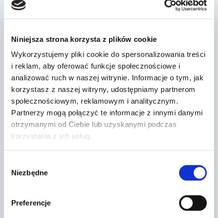
Podobne wpisy
Niniejsza strona korzysta z plików cookie
Dr Prawko odpowiada: Czy
Wykorzystujemy pliki cookie do spersonalizowania treści
najbliższy widoczny znak
i reklam, aby oferować funkcje społecznościowe i
zobowiązuje do jazdy …
analizować ruch w naszej witrynie. Informacje o tym, jak
korzystasz z naszej witryny, udostępniamy partnerom
Przez
2022-03-13
społecznościowym, reklamowym i analitycznym.
Partnerzy mogą połączyć te informacje z innymi danymi
otrzymanymi od Ciebie lub uzyskanymi podczas
korzystania z ich usług.
Wybór
Niezbędne
zgody
Preferencje