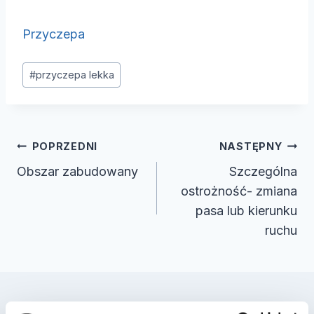
Przyczepa
Tagi
#
przyczepa lekka
wpisu:
Nawigacja
POPRZEDNI
NASTĘPNY
wpisu
Obszar zabudowany
Szczególna
ostrożność- zmiana
pasa lub kierunku
ruchu