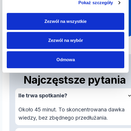
Odblokuj pełen dostęp
Pokaż szczegóły
Masz już aktywne testy?
Zezwól na wszystkie
Dokup same wykłady
Zezwól na wybór
Odmowa
Najczęstsze pytania
Ile trwa spotkanie?
Około 45 minut. To skoncentrowana dawka
wiedzy, bez zbędnego przedłużania.