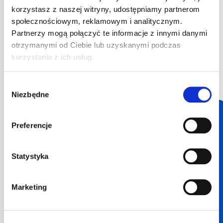
korzystasz z naszej witryny, udostępniamy partnerom
Dla kogo są te warsztaty?
społecznościowym, reklamowym i analitycznym.
Partnerzy mogą połączyć te informacje z innymi danymi
Dla osób przygotowujących się do
otrzymanymi od Ciebie lub uzyskanymi podczas
egzaminu teoretycznego, które chcą
korzystania z ich usług.
szybciej ogarnąć nowe pytania i
ustabilizować wynik testów.
Wybór
Niezbędne
zgody
Co zyskujesz dołączając?
Preferencje
Jasny plan
Statystyka
Na 6 dni intensywnej nauki
Mniej stresu
Wiesz czego się spodziewać po
Marketing
aktualizacji
Wyższy wynik
Szybciej rosnący postęp w testach