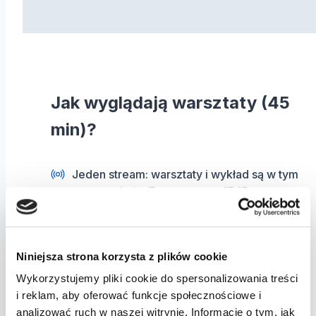
Jak wyglądają warsztaty (45
min)?
Jeden stream: warsztaty i wykład są w tym
samym oknie. Zaczynamy o 17:15, potem
krótka przerwa i płynnie przechodzimy do
wykładu o 18:00.
Szybkie rundy pytań
Niniejsza strona korzysta z plików cookie
„Dlaczego to jest poprawne?” – wyjaśniamy
krótko i konkretnie
Wykorzystujemy pliki cookie do spersonalizowania treści
Q&A + zadanie domowe w aplikacji (żeby
i reklam, aby oferować funkcje społecznościowe i
wynik rósł)
analizować ruch w naszej witrynie. Informacje o tym, jak