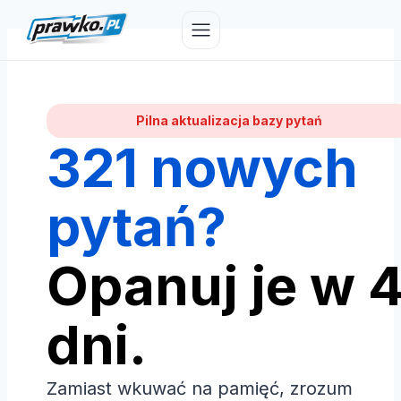
Przejdź
do
treści
Pilna aktualizacja bazy pytań
321 nowych
pytań?
Opanuj je w 
dni.
Zamiast wkuwać na pamięć, zrozum