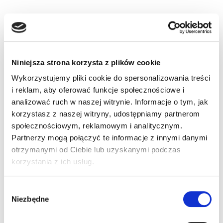
Niniejsza strona korzysta z plików cookie
PAKIETY ZAWIERAJĄ:
Wykorzystujemy pliki cookie do spersonalizowania treści
i reklam, aby oferować funkcje społecznościowe i
Kursy teorii na prawo jazdy z wykładami
analizować ruch w naszej witrynie. Informacje o tym, jak
online i chat na żywo!
korzystasz z naszej witryny, udostępniamy partnerom
społecznościowym, reklamowym i analitycznym.
Partnerzy mogą połączyć te informacje z innymi danymi
wykłady online i chat na żywo – kategoria B
otrzymanymi od Ciebie lub uzyskanymi podczas
archiwum wykładów
korzystania z ich usług.
testy online na wszystkie kategorie
aplikacja mobilna
Wybór
kontakt z wykładowcą z 30 letnim stażem,
Niezbędne
zgody
ekspertem inspekcji transportu drogowego,