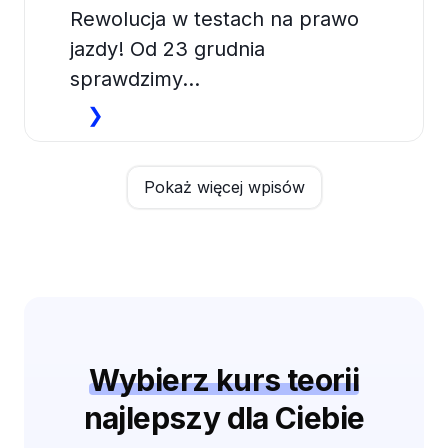
u
Rewolucja w testach na prawo
t
jazdy! Od 23 grudnia
k
sprawdzimy…
a
N
❯
?
o
–
w
Pokaż więcej wpisów
P
e
O
p
R
y
A
t
D
a
N
n
Wybierz kurs teorii
I
i
K
najlepszy dla Ciebie
a
D
w