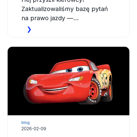
Zaktualizowaliśmy bazę pytań
na prawo jazdy —…
N
❯
o
w
e
p
y
t
a
n
i
a
blog
2026-02-09
k