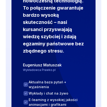
nowoczesną technologią.
z
To połączenie gwarantuje
p
bardzo wysoką
r
skuteczność – nasi
z
kursanci przyswajają
e
wiedzę szybciej i zdają
w
egzaminy państwowe bez
i
zbędnego stresu.
d
y
Eugeniusz Matuszak
Wykładowca Prawko.pl
w
a
Aktualna baza pytań +
n
wyjaśnienia
i
Wykłady i chat na żywo
a
E-learning z wysokiej jakości
animacjami i grafikami