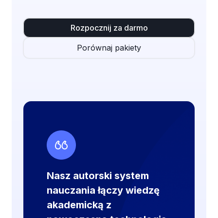
L
o
A
f
Rozpocznij za darmo
O
i
Porównaj pakiety
(
c
D
j
)
a
P
l
O
n
R
e
N
j
Y
b
C
a
Nasz autorski system
H
z
nauczania łączy wiedzę
i
akademicką z
e