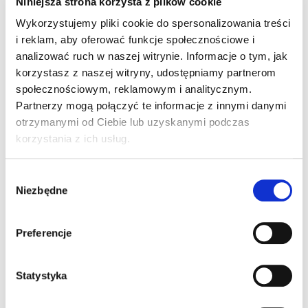
Niniejsza strona korzysta z plików cookie
Wykorzystujemy pliki cookie do spersonalizowania treści
i reklam, aby oferować funkcje społecznościowe i
Nasi kursanci mają
analizować ruch w naszej witrynie. Informacje o tym, jak
większą zdawalność
korzystasz z naszej witryny, udostępniamy partnerom
niż w innych szkołach według ITS
społecznościowym, reklamowym i analitycznym.
Partnerzy mogą połączyć te informacje z innymi danymi
otrzymanymi od Ciebie lub uzyskanymi podczas
korzystania z ich usług.
Instytut Transportu Samochodowego
Wybór
Niezbędne
zgody
Sprawdź dane
Preferencje
Statystyka