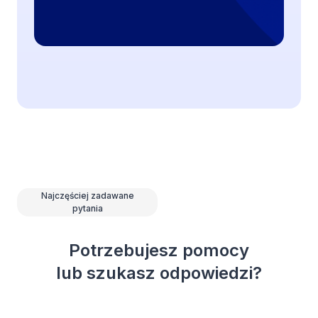
z
a
g
r
o
ż
e
ń
Najczęściej zadawane
pytania
Potrzebujesz pomocy
lub szukasz odpowiedzi?