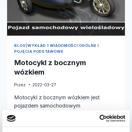
BLOG
|
WYKŁAD 1 WIADOMOŚCI OGÓLNE I
POJĘCIA PODSTAWOWE
Motocykl z bocznym
wózkiem
Przez
2022-03-27
Motocykl z bocznym wózkiem jest
pojazdem samochodowym
wielośladowym. Przeczytaj również:
Motocykl bez bocznego wózka