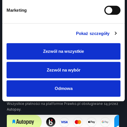
Marketing
Pomoc
Pomoc
Pokaż szczegóły
FAQ
Polityka prywatności
Zezwól na wszystkie
Polityka prywatności mediów społecznościowych
Regulamin
Zezwól na wybór
Odmowa
Bezpieczne płatności
Wszystkie płatności na platformie Prawko.pl obsługiwane są przez
Autopay.