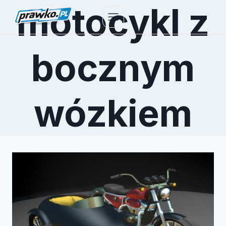
motocykl z
Przejdź
do
treści
bocznym
wózkiem