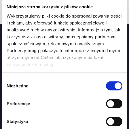
MOTOCYKL
DOWIEDZ SIĘ WIĘCEJ
Niniejsza strona korzysta z plików cookie
Z
BOCZNYM
Wykorzystujemy pliki cookie do spersonalizowania treści
WÓZKIEM
i reklam, aby oferować funkcje społecznościowe i
analizować ruch w naszej witrynie. Informacje o tym, jak
korzystasz z naszej witryny, udostępniamy partnerom
społecznościowym, reklamowym i analitycznym.
Partnerzy mogą połączyć te informacje z innymi danymi
otrzymanymi od Ciebie lub uzyskanymi podczas
korzystania z ich usług.
Prawko.pl
Wybór
Niezbędne
Kurs Teorii Prawo Jazdy przez Internet?
zgody
Jak zdać prawo jazdy?
Preferencje
Jakie dokumenty i wnioski potrzebujesz?
Znaki drogowe
Statystyka
Panel partnera