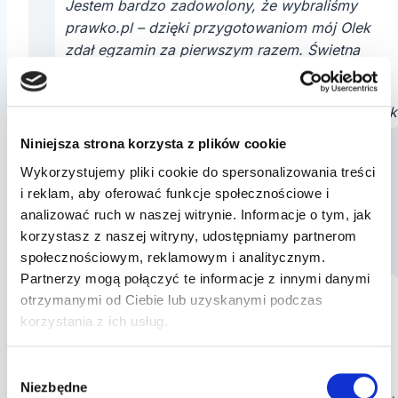
Jestem bardzo zadowolony, że wybraliśmy
prawko.pl – dzięki przygotowaniom mój Olek
zdał egzamin za pierwszym razem. Świetna
platforma!
Jan
, tata Ol
Niniejsza strona korzysta z plików cookie
Wykorzystujemy pliki cookie do spersonalizowania treści
i reklam, aby oferować funkcje społecznościowe i
analizować ruch w naszej witrynie. Informacje o tym, jak
korzystasz z naszej witryny, udostępniamy partnerom
społecznościowym, reklamowym i analitycznym.
Partnerzy mogą połączyć te informacje z innymi danymi
prawko.pl to ogromne wsparcie dla przyszłych
otrzymanymi od Ciebie lub uzyskanymi podczas
kierowców! Janek zdobył solidną wiedzę i
korzystania z ich usług.
pewność siebie, co zaowocowało zdanym
egzaminem.
Wybór
Niezbędne
zgody