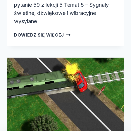
pytanie 59 z lekcji 5 Temat 5 – Sygnały
świetlne, dźwiękowe i wibracyjne
wysyłane
TRUDNE
DOWIEDZ SIĘ WIĘCEJ
PYTANIE
CZ.2-
PRAWO
JAZDY
W
TEORII