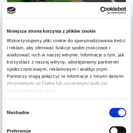
BLOG
Jak uniknąć konfrontacji w
Niniejsza strona korzysta z plików cookie
wadze ciężkiej? Zasady
Wykorzystujemy pliki cookie do spersonalizowania treści
zachowania na przejazdach
i reklam, aby oferować funkcje społecznościowe i
kolejowych
analizować ruch w naszej witrynie. Informacje o tym, jak
korzystasz z naszej witryny, udostępniamy partnerom
Przez
2018-08-23
społecznościowym, reklamowym i analitycznym.
Partnerzy mogą połączyć te informacje z innymi danymi
Wyobraź sobie, że nagle znalazłeś się na
otrzymanymi od Ciebie lub uzyskanymi podczas
ringu bokserskim, a w drugim narożniku
korzystania z ich usług.
znajduje się Mike Tyson. Jak duże masz
szanse na zwycięstwo?
Wybór
Niezbędne
Prawdopodobieństwo jest podobne jak w
zgody
przypadku zderzenia samochodu
osobowego z pociągiem. Sama
Preferencje