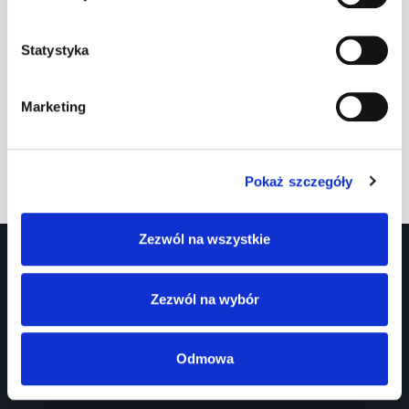
lokomotywa może ważyć nawet 100 ton,
a droga zatrzymania pociągu jest
Statystyka
znaczna. Dlatego chcąc cało i zdrowo
przejechać przez przejazd kolejowy
Marketing
musisz
JAK
DOWIEDZ SIĘ WIĘCEJ
UNIKNĄĆ
Pokaż szczegóły
KONFRONTACJI
W
Zezwól na wszystkie
WADZE
CIĘŻKIEJ?
ZASADY
Zezwól na wybór
ZACHOWANIA
NA
PRZEJAZDACH
Odmowa
KOLEJOWYCH
Prawko.pl