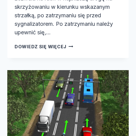
skrzyżowaniu w kierunku wskazanym
strzałką, po zatrzymaniu się przed
sygnalizatorem. Po zatrzymaniu należy
upewnić się,…
OPRÓCZ
DOWIEDZ SIĘ WIĘCEJ
SYGNAŁÓW
OGÓLNYCH
ORAZ
…