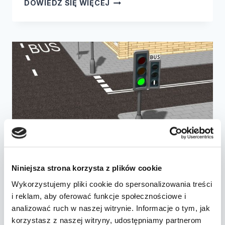
JEDNYM
DOWIEDZ SIĘ WIĘCEJ
Z
RODZAJÓW
SYGNALIZATOR…
Niniejsza strona korzysta z plików cookie
Wykorzystujemy pliki cookie do spersonalizowania treści
RODZAJE SYGNALIZATORÓW
|
ZNAKI DROGOWE
i reklam, aby oferować funkcje społecznościowe i
analizować ruch w naszej witrynie. Informacje o tym, jak
Jednym z rodzajów
korzystasz z naszej witryny, udostępniamy partnerom