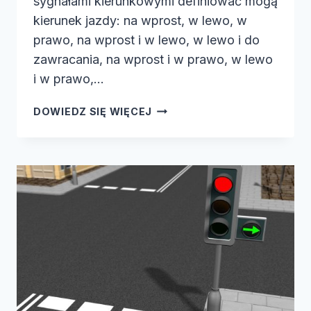
sygnałami kierunkowymi definiować mogą
kierunek jazdy: na wprost, w lewo, w
prawo, na wprost i w lewo, w lewo i do
zawracania, na wprost i w prawo, w lewo
i w prawo,…
SYGNAŁ
DOWIEDZ SIĘ WIĘCEJ
KIERUNKOWY
ZIELONY
NADA…