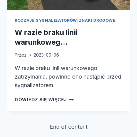
RODZAJE SYGNALIZATORÓW
|
ZNAKI DROGOWE
W razie braku linii
warunkoweg…
Przez
2023-09-06
W razie braku linii warunkowego
zatrzymania, powinno ono nastąpić przed
sygnalizatorem.
W
DOWIEDZ SIĘ WIĘCEJ
RAZIE
BRAKU
LINII
End of content
WARUNKOWEG…