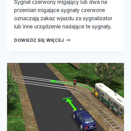
Sygnał czerwony migający lub dwa na
przemian migające sygnały czerwone
oznaczają zakaz wjazdu za sygnalizator
lub inne urządzenie nadające te sygnały.
SYGNAŁ
DOWIEDZ SIĘ WIĘCEJ
CZERWONY
MIGAJĄCY
LUB
D…