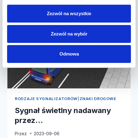
SYGNALIZATOR…
Zezwól na wszystkie
Zezwól na wybór
Odmowa
RODZAJE SYGNALIZATORÓW
|
ZNAKI DROGOWE
Sygnał świetlny nadawany
przez…
Przez
2023-09-06