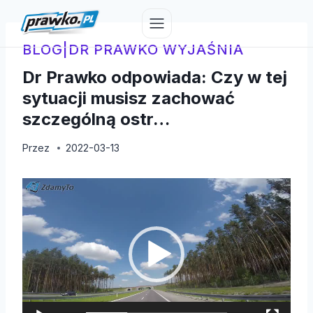
Przejdź
do
treści
BLOG
|
DR PRAWKO WYJAŚNIA
Dr Prawko odpowiada: Czy w tej
sytuacji musisz zachować
szczególną ostr…
Przez
2022-03-13
O
d
t
w
a
r
z