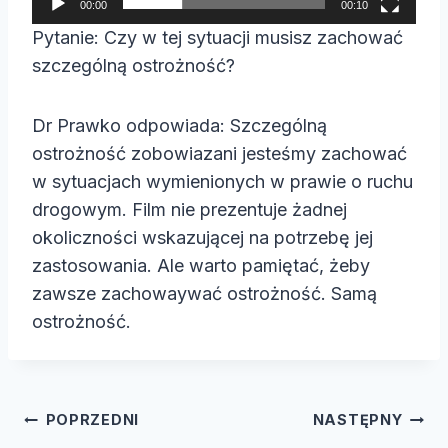
00:00
00:10
a
Pytanie: Czy w tej sytuacji musisz zachować
c
szczególną ostrożność?
z
v
Dr Prawko odpowiada: Szczególną
i
ostrożność zobowiazani jesteśmy zachować
d
w sytuacjach wymienionych w prawie o ruchu
e
drogowym. Film nie prezentuje żadnej
o
okoliczności wskazującej na potrzebę jej
zastosowania. Ale warto pamiętać, żeby
zawsze zachowaywać ostrożność. Samą
ostrożność.
Nawigacja
POPRZEDNI
NASTĘPNY