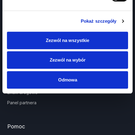
Pokaż szczegóły
Zezwól na wszystkie
Prawko.pl
Zezwól na wybór
Kurs Teorii Prawo Jazdy przez Internet?
Jak zdać prawo jazdy?
Odmowa
Jakie dokumenty i wnioski potrzebujesz?
Znaki drogowe
Panel partnera
Pomoc