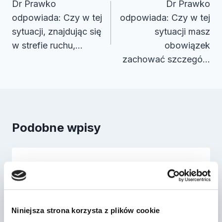
wpisu
Dr Prawko
Dr Prawko
odpowiada: Czy w tej
odpowiada: Czy w tej
sytuacji, znajdując się
sytuacji masz
w strefie ruchu,…
obowiązek
zachować szczegó…
Podobne wpisy
Dr Prawko odpowiada: Zamierzasz
skręcić w lewo. Czy masz
obowiązek ustą…
Niniejsza strona korzysta z plików cookie
Przez
2022-03-13