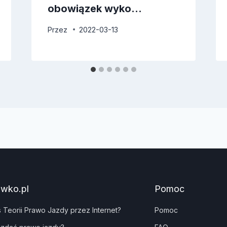
obowiązek wyko…
Przez
2022-03-13
awko.pl
Pomoc
s Teorii Prawo Jazdy przez Internet?
Pomoc