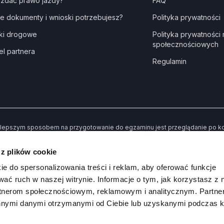
 zdać prawo jazdy?
FAQ
ie dokumenty i wnioski potrzebujesz?
Polityka prywatności
ki drogowe
Polityka prywatności
społecznościowych
el partnera
Regulamin
lepszym sposobem na przygotowanie do egzaminu jest przeglądanie po kole
dne” kiedy udzielisz złej odpowiedzi. Dzięki temu po przerobieniu wszystki
awiły Ci trudności.
 z plików cookie
 koniec możesz sprawdzić swoją wiedzę poprzez rozwiązywanie przykład
ie do spersonalizowania treści i reklam, aby oferować funkcje
wać ruch w naszej witrynie. Informacje o tym, jak korzystasz z 
rtnerom społecznościowym, reklamowym i analitycznym. Partn
innymi danymi otrzymanymi od Ciebie lub uzyskanymi podczas k