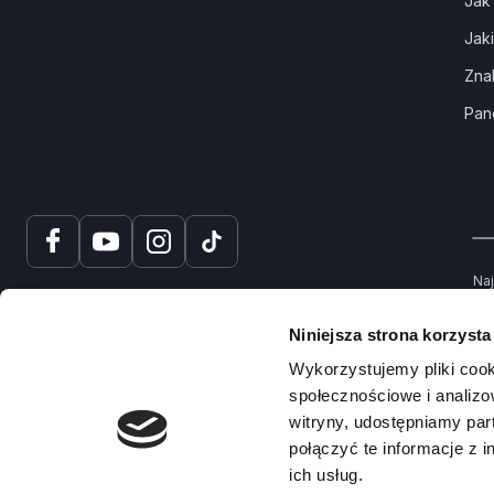
Jak
Jak
Zna
Pan
Naj
tru
spr
Niniejsza strona korzysta
Na
Wykorzystujemy pliki cook
społecznościowe i analizo
witryny, udostępniamy pa
połączyć te informacje z 
ich usług.