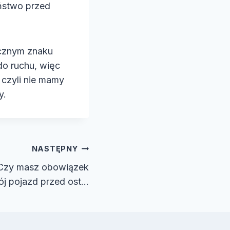
eństwo przed
ocznym znaku
do ruchu, więc
czyli nie mamy
y.
NASTĘPNY
Czy masz obowiązek
j pojazd przed ost…