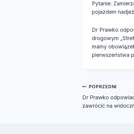
Pytanie: Zamierz
e
pojazdem nadjeż
o
Dr Prawko odpow
drogowym „Strefa
mamy obowiązek 
pierwszeństwa p
Nawiga
POPRZEDNI
Dr Prawko odpowiad
wpisu
zawrócić na widocz