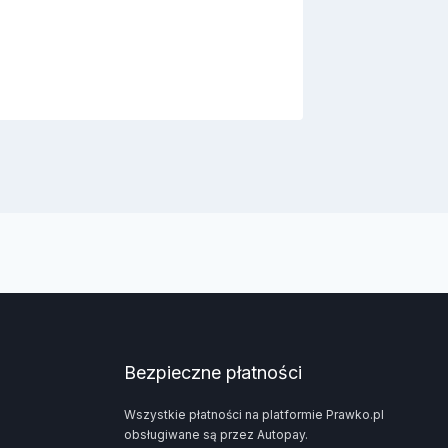
m…
Przez
2
Bezpieczne płatności
Wszystkie płatności na platformie Prawko.pl
obsługiwane są przez Autopay.