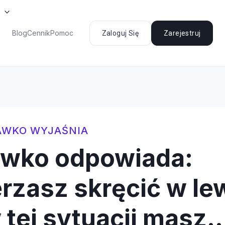
Blog
Cennik
Pomoc
Zaloguj Się
Zarejestruj
AWKO WYJAŚNIA
awko odpowiada:
rzasz skręcić w le
 tej sytuacji masz