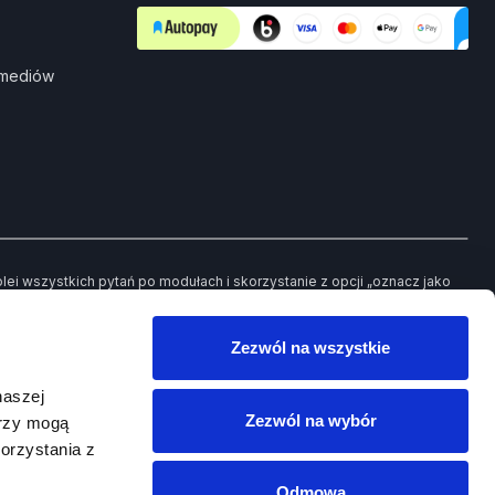
 mediów
i wszystkich pytań po modułach i skorzystanie z opcji „oznacz jako
ch pytań będziesz mieć możliwość powrotu jedynie do tych, które
Zezwól na wszystkie
owego egzaminu.
naszej
Zezwól na wybór
erzy mogą
orzystania z
Odmowa