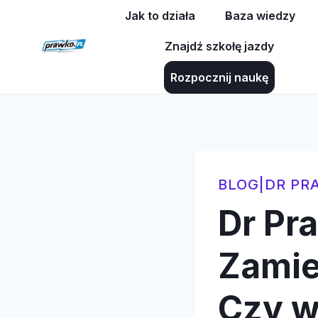
Przejdź
Jak to działa
Baza wiedzy
do
Znajdź szkołę jazdy
treści
Rozpocznij naukę
BLOG
|
DR PR
Dr Pr
Zamie
Czy w