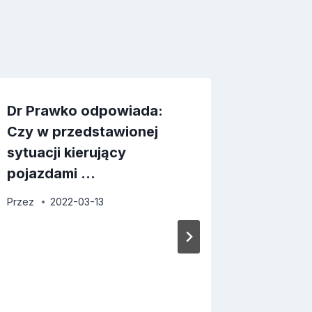
Dr Prawko odpowiada:
Czy w przedstawionej
sytuacji kierujący
pojazdami …
Przez
2022-03-13
Dr Pra
Czy w t
środko