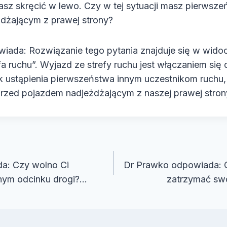
asz skręcić w lewo. Czy w tej sytuacji masz pierwsz
dżającym z prawej strony?
iada: Rozwiązanie tego pytania znajduje się w wid
 ruchu”. Wyjazd ze strefy ruchu jest włączaniem się 
ustąpienia pierwszeństwa innym uczestnikom ruchu, 
rzed pojazdem nadjeżdżającym z naszej prawej stron
cja
a: Czy wolno Ci
Dr Prawko odpowiada: 
nym odcinku drogi?…
zatrzymać swó