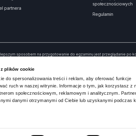
społecznościowych
el partnera
Regulamin
lepszym sposobem na przygotowanie do egzaminu jest przeglądanie po kole
dne” kiedy udzielisz złej odpowiedzi. Dzięki temu po przerobieniu wszystki
awiły Ci trudności.
 z plików cookie
 koniec możesz sprawdzić swoją wiedzę poprzez rozwiązywanie przykład
ie do spersonalizowania treści i reklam, aby oferować funkcje
wać ruch w naszej witrynie. Informacje o tym, jak korzystasz z 
rtnerom społecznościowym, reklamowym i analitycznym. Partn
innymi danymi otrzymanymi od Ciebie lub uzyskanymi podczas k
Kanał na
DI
 Prawko.pl