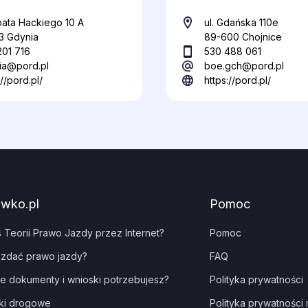
pata Hackiego 10 A
ul. Gdańska 110e
3 Gdynia
89-600 Chojnice
201 716
530 488 061
ia@pord.pl
boe.gch@pord.pl
://pord.pl/
https://pord.pl/
awko.pl
Pomoc
s Teorii Prawo Jazdy przez Internet?
Pomoc
 zdać prawo jazdy?
FAQ
ie dokumenty i wnioski potrzebujesz?
Polityka prywatności
ki drogowe
Polityka prywatności