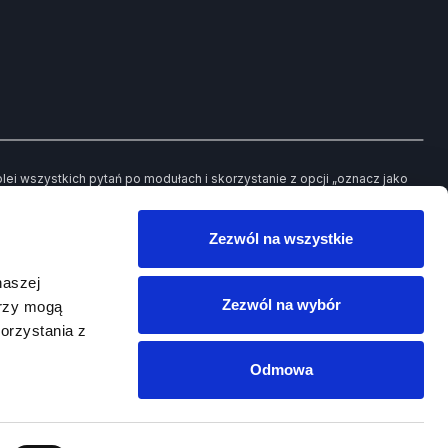
i wszystkich pytań po modułach i skorzystanie z opcji „oznacz jako
ch pytań będziesz mieć możliwość powrotu jedynie do tych, które
Zezwól na wszystkie
owego egzaminu.
naszej
Zezwól na wybór
erzy mogą
orzystania z
Odmowa
SCORD
Platforma
PRAWKO.PL