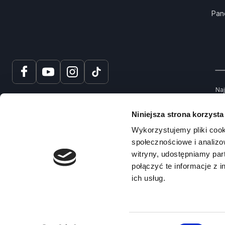
Pan
Naj
tru
spr
Niniejsza strona korzysta
Na
Wykorzystujemy pliki cook
społecznościowe i analizo
witryny, udostępniamy pa
połączyć te informacje z 
ich usług.
© 2025 – Prawko.pl
Copyright ©