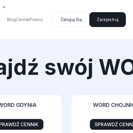
Blog
Cennik
Pomoc
Zaloguj Się
Zarejestruj
ajdź swój W
WORD GDYNIA
WORD CHOJNI
PRAWDŹ CENNIK
SPRAWDŹ CENN