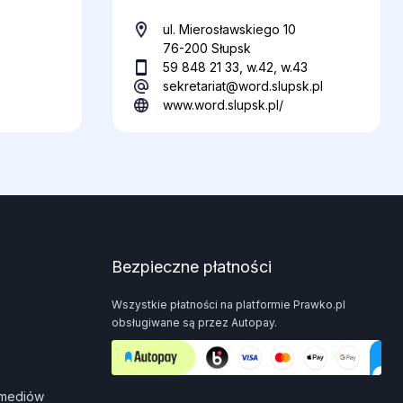
ul. Mierosławskiego 10
76-200 Słupsk
59 848 21 33, w.42, w.43
sekretariat@word.slupsk.pl
www.word.slupsk.pl/
Bezpieczne płatności
Wszystkie płatności na platformie Prawko.pl
obsługiwane są przez Autopay.
 mediów