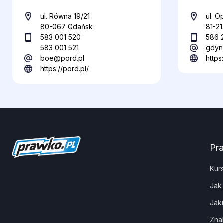
ul. Równa 19/21
ul. O
80-067 Gdańsk
81-21
583 001 520
586 
583 001 521
gdyn
boe@pord.pl
https
https://pord.pl/
Pr
Kur
Jak
Jak
Zna