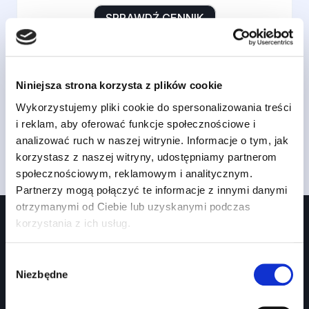
SPRAWDŹ CENNIK
ul. Jeziorna 8
74-320 Barlinek
Niniejsza strona korzysta z plików cookie
95 78 41 400
barlinek@word.szczecin.pl
Wykorzystujemy pliki cookie do spersonalizowania treści
https://word.szczecin.pl/category/barlinek/
i reklam, aby oferować funkcje społecznościowe i
analizować ruch w naszej witrynie. Informacje o tym, jak
korzystasz z naszej witryny, udostępniamy partnerom
społecznościowym, reklamowym i analitycznym.
Partnerzy mogą połączyć te informacje z innymi danymi
otrzymanymi od Ciebie lub uzyskanymi podczas
korzystania z ich usług.
Wybór
Niezbędne
zgody