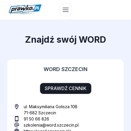
Przejdź
do
treści
Znajdź swój WORD
WORD SZCZECIN
SPRAWDŹ CENNIK
ul. Maksymiliana Golisza 10B
71-682 Szczecin
91 50 66 826
szkolenia@word.szczecin.pl