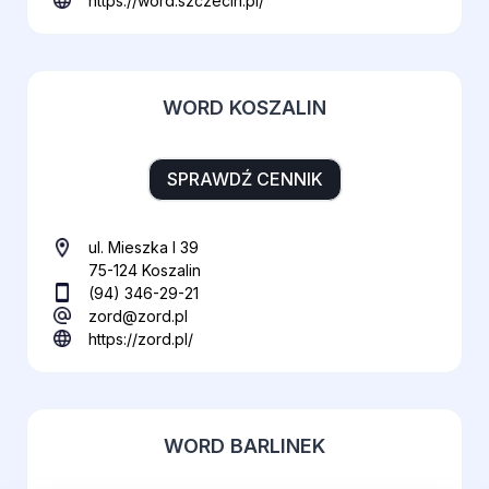
https://word.szczecin.pl/
WORD KOSZALIN
SPRAWDŹ CENNIK
ul. Mieszka I 39
75-124 Koszalin
(94) 346-29-21
zord@zord.pl
https://zord.pl/
WORD BARLINEK