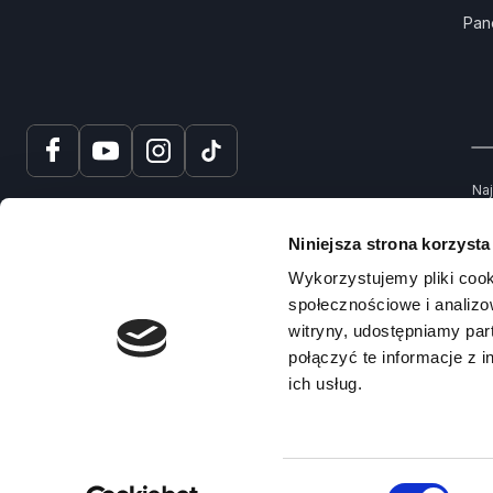
Pan
Naj
tru
spr
Niniejsza strona korzysta
Na
Wykorzystujemy pliki cook
społecznościowe i analizo
witryny, udostępniamy pa
połączyć te informacje z 
ich usług.
© 2025 – Prawko.pl
Copyright ©
Wybór