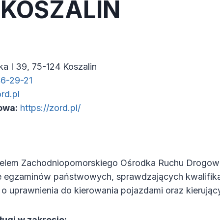
 KOSZALIN
ka I 39, 75-124 Koszalin
46-29-21
rd.pl
owa:
https://zord.pl/
lem Zachodniopomorskiego Ośrodka Ruchu Drogowe
e egzaminów państwowych, sprawdzających kwalifik
 o uprawnienia do kierowania pojazdami oraz kierując
ugi w zakresie: