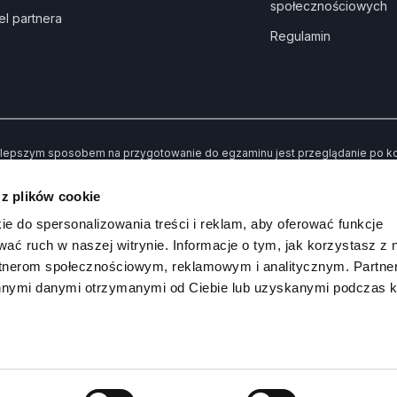
społecznościowych
el partnera
Regulamin
lepszym sposobem na przygotowanie do egzaminu jest przeglądanie po kole
dne” kiedy udzielisz złej odpowiedzi. Dzięki temu po przerobieniu wszystki
awiły Ci trudności.
 z plików cookie
 koniec możesz sprawdzić swoją wiedzę poprzez rozwiązywanie przykład
ie do spersonalizowania treści i reklam, aby oferować funkcje
wać ruch w naszej witrynie. Informacje o tym, jak korzystasz z 
rtnerom społecznościowym, reklamowym i analitycznym. Partn
innymi danymi otrzymanymi od Ciebie lub uzyskanymi podczas k
Kanał na
DI
 Prawko.pl