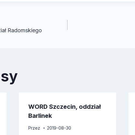
cja
ał Radomskiego
isy
WORD Szczecin, oddział
Barlinek
Przez
2019-08-30