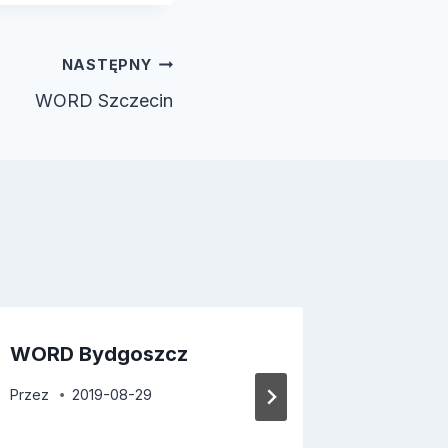
NASTĘPNY
WORD Szczecin
WORD Bydgoszcz
WORD 
Przez
2019-08-29
Przez
2