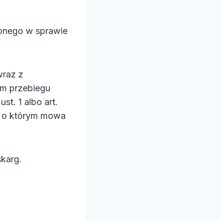
zonego w sprawie
wraz z
em przebiegu
t. 1 albo art.
o, o którym mowa
karg.