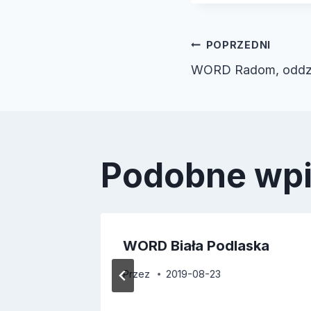
Nawiga
POPRZEDNI
WORD Radom, oddzi
wpisu
Podobne wp
WORD Biała Podlaska
Przez
2019-08-23