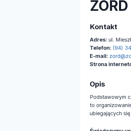
ZORD
Kontakt
Adres:
ul. Miesz
Telefon:
(94) 3
E-mail:
zord@zo
Strona internet
Opis
Podstawowym ce
to organizowani
ubiegających się
Świadczymy usł