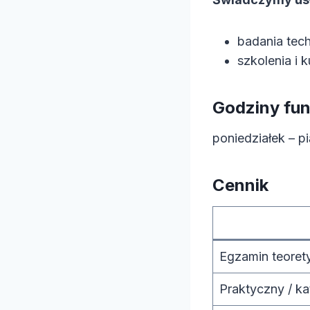
badania tec
szkolenia i 
Godziny fu
poniedziałek – p
Cennik
Egzamin teoret
Praktyczny / kat