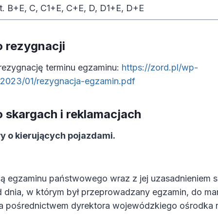
t. B+E, C, C1+E, C+E, D, D1+E, D+E
o rezygnacji
rezygnację terminu egzaminu:
https://zord.pl/wp-
/2023/01/rezygnacja-egzamin.pdf
o skargach i reklamacjach
y o kierujących pojazdami.
ą egzaminu państwowego wraz z jej uzasadnieniem s
od dnia, w którym był przeprowadzany egzamin, do ma
a pośrednictwem dyrektora wojewódzkiego ośrodka 