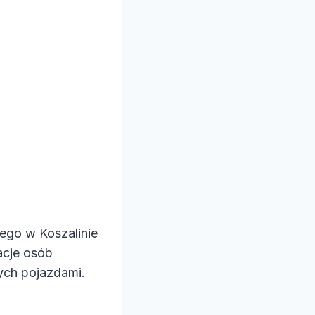
go w Koszalinie
acje osób
ych pojazdami.