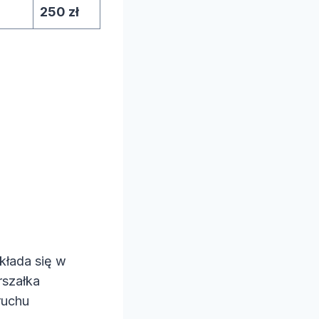
250 zł
kłada się w
rszałka
ruchu