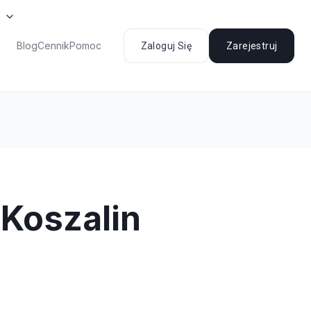
Blog
Cennik
Pomoc
Zaloguj Się
Zarejestruj
Koszalin
0