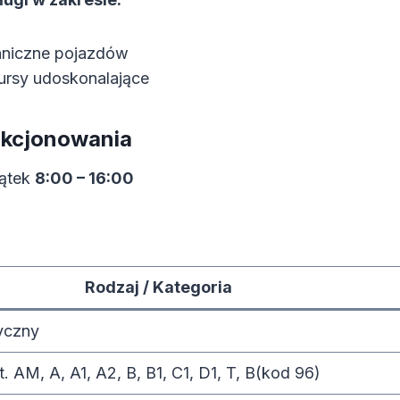
hniczne pojazdów
kursy udoskonalające
nkcjonowania
iątek
8:00 – 16:00
Rodzaj / Kategoria
yczny
. AM, A, A1, A2, B, B1, C1, D1, T, B(kod 96)