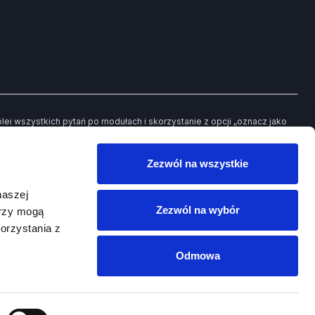
i wszystkich pytań po modułach i skorzystanie z opcji „oznacz jako
ch pytań będziesz mieć możliwość powrotu jedynie do tych, które
Zezwól na wszystkie
owego egzaminu.
naszej
Zezwól na wybór
erzy mogą
orzystania z
Odmowa
SCORD
Platforma
PRAWKO.PL