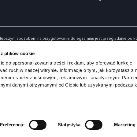
lepszym sposobem na przygotowanie do egzaminu jest przeglądanie po kole
dne” kiedy udzielisz złej odpowiedzi. Dzięki temu po przerobieniu wszystki
awiły Ci trudności.
 z plików cookie
 koniec możesz sprawdzić swoją wiedzę poprzez rozwiązywanie przykład
ie do spersonalizowania treści i reklam, aby oferować funkcje
wać ruch w naszej witrynie. Informacje o tym, jak korzystasz z 
rtnerom społecznościowym, reklamowym i analitycznym. Partn
innymi danymi otrzymanymi od Ciebie lub uzyskanymi podczas k
Kanał na
DI
 Prawko.pl
Preferencje
Statystyka
Marketing