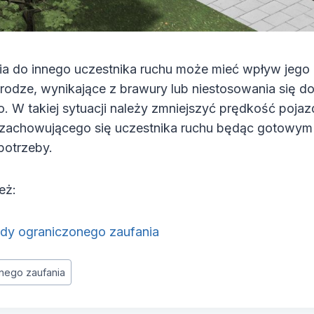
ia do innego uczestnika ruchu może mieć wpływ jego 
rodze, wynikające z brawury lub niestosowania się d
. W takiej sytuacji należy zmniejszyć prędkość poja
zachowującego się uczestnika ruchu będąc gotowym
potrzeby.
eż:
dy ograniczonego zaufania
nego zaufania