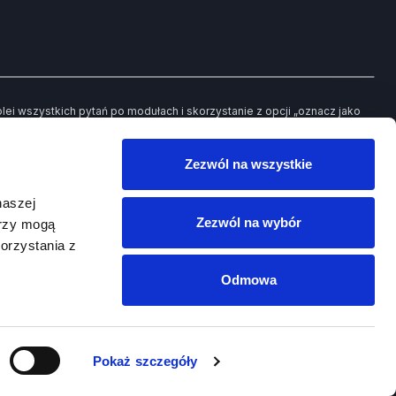
i wszystkich pytań po modułach i skorzystanie z opcji „oznacz jako
ch pytań będziesz mieć możliwość powrotu jedynie do tych, które
Zezwól na wszystkie
owego egzaminu.
naszej
Zezwól na wybór
erzy mogą
orzystania z
Odmowa
SCORD
Platforma
PRAWKO.PL
Pokaż szczegóły