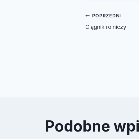
Nawiga
POPRZEDNI
Ciągnik rolniczy
wpisu
Podobne wp