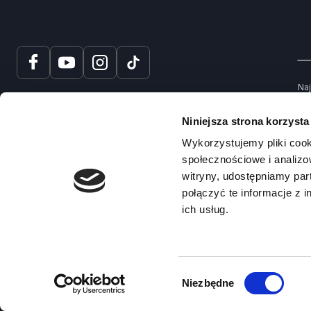
Naj
tru
spr
Niniejsza strona korzysta
Na
Wykorzystujemy pliki cook
społecznościowe i analizo
witryny, udostępniamy pa
połączyć te informacje z 
ich usług.
© 2025 – Prawko.pl
Copyright ©
Wybór
Niezbędne
zgody