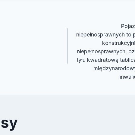
cja
Poja
niepełnosprawnych to 
konstrukcyj
niepełnosprawnych, oz
tyłu kwadratową tablicą
międzynarodow
inwali
isy