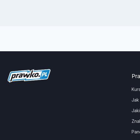
Pr
Kur
Jak
Jak
Zna
Pan