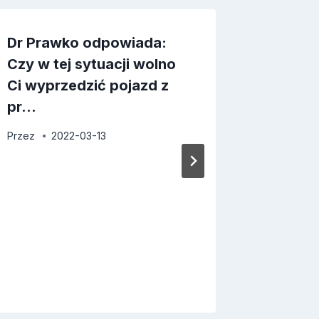
Dr Prawko odpowiada:
Dlacze
Czy w tej sytuacji wolno
są pot
Ci wyprzedzić pojazd z
Przez
2
pr…
Przez
2022-03-13