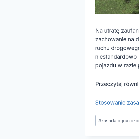
Na utratę zaufan
zachowanie na d
ruchu drogowego
niestandardowo 
pojazdu w razie 
Przeczytaj równi
Stosowanie zasa
Tagi
#
zasada ograniczo
wpisu: