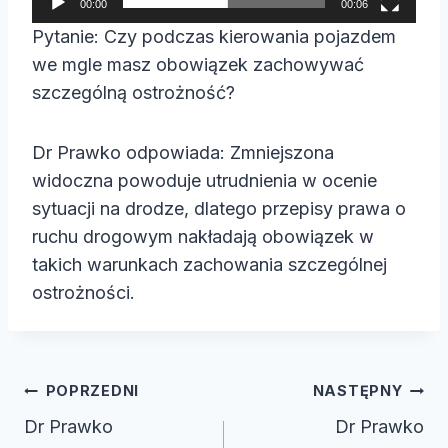
00:00
00:06
a
Pytanie: Czy podczas kierowania pojazdem
c
we mgle masz obowiązek zachowywać
z
szczególną ostrożność?
v
i
Dr Prawko odpowiada: Zmniejszona
d
widoczna powoduje utrudnienia w ocenie
e
sytuacji na drodze, dlatego przepisy prawa o
o
ruchu drogowym nakładają obowiązek w
takich warunkach zachowania szczególnej
ostrożności.
Nawigacja
POPRZEDNI
NASTĘPNY
wpisu
Dr Prawko
Dr Prawko