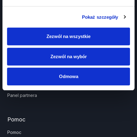
Pokaż szczegóły
Zezwól na wszystkie
Prawko.pl
Kurs Teorii Prawo Jazdy przez Internet?
Zezwól na wybór
Jak zdać prawo jazdy?
Jakie dokumenty i wnioski potrzebujesz?
Odmowa
Znaki drogowe
Panel partnera
Pomoc
Pomoc