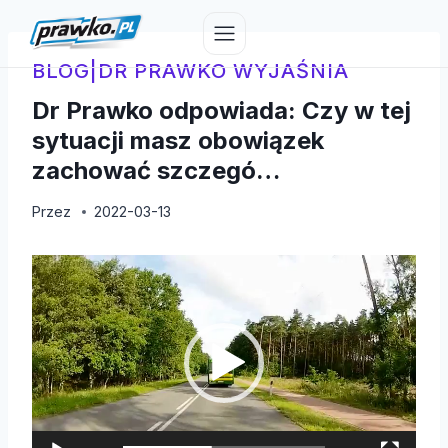
Przejdź
do
treści
BLOG
|
DR PRAWKO WYJAŚNIA
Dr Prawko odpowiada: Czy w tej
sytuacji masz obowiązek
zachować szczegó…
Przez
2022-03-13
O
d
t
w
a
r
z