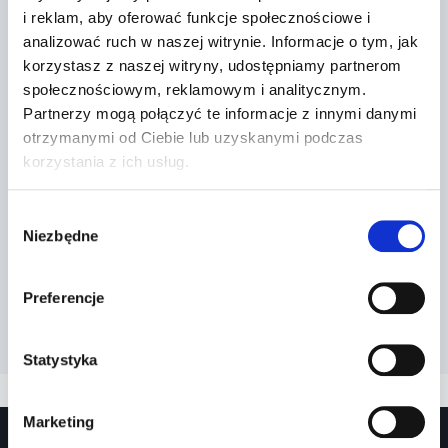
i reklam, aby oferować funkcje społecznościowe i
analizować ruch w naszej witrynie. Informacje o tym, jak
korzystasz z naszej witryny, udostępniamy partnerom
społecznościowym, reklamowym i analitycznym.
Partnerzy mogą połączyć te informacje z innymi danymi
Dr Prawko odpowiada: Czy w tej
otrzymanymi od Ciebie lub uzyskanymi podczas
sytuacji masz obowiązek
korzystania z ich usług.
sygnalizować pos…
Wybór
Przez
2022-03-13
Niezbędne
zgody
Preferencje
Statystyka
Marketing