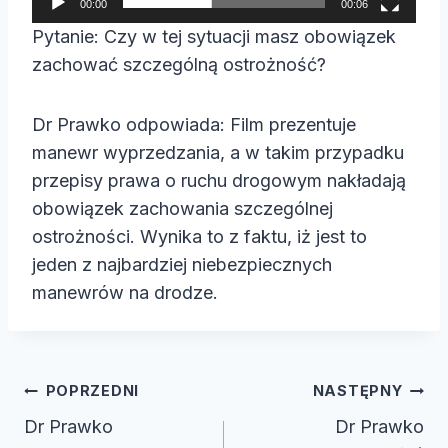
00:00
00:06
a
Pytanie: Czy w tej sytuacji masz obowiązek
c
zachować szczególną ostrożność?
z
v
Dr Prawko odpowiada: Film prezentuje
i
manewr wyprzedzania, a w takim przypadku
d
przepisy prawa o ruchu drogowym nakładają
e
obowiązek zachowania szczególnej
o
ostrożności. Wynika to z faktu, iż jest to
jeden z najbardziej niebezpiecznych
manewrów na drodze.
Nawigacja
POPRZEDNI
NASTĘPNY
wpisu
Dr Prawko
Dr Prawko