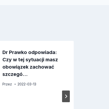
Dr Prawko odpowiada:
Szczeg
Czy w tej sytuacji masz
włączan
obowiązek zachować
Przez
2
szczegó…
Przez
2022-03-13