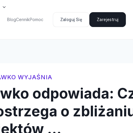
Blog
Cennik
Pomoc
Zaloguj Się
Zarejestruj
AWKO WYJAŚNIA
awko odpowiada: Cz
strzega o zbliżaniu
iektów …