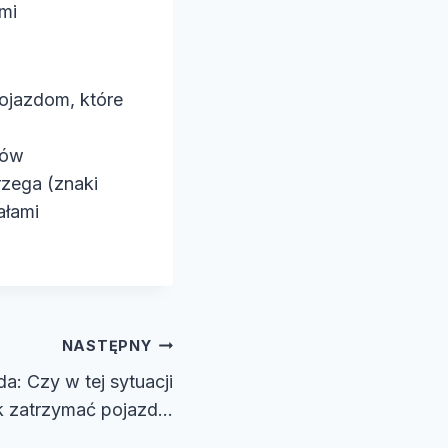
ami
ojazdom, które
h
rów
rzega (znaki
ałami
NASTĘPNY
: Czy w tej sytuacji
 zatrzymać pojazd…