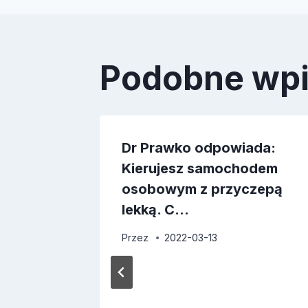
Podobne wp
ada:
Dr Prawko odpowiada:
o
Kierujesz samochodem
k
osobowym z przyczepą
lekką. C…
Przez
2022-03-13