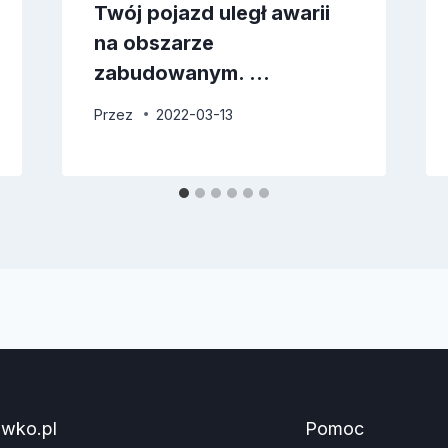
Twój pojazd uległ awarii
na obszarze
zabudowanym. …
Przez
2022-03-13
awko.pl
Pomoc