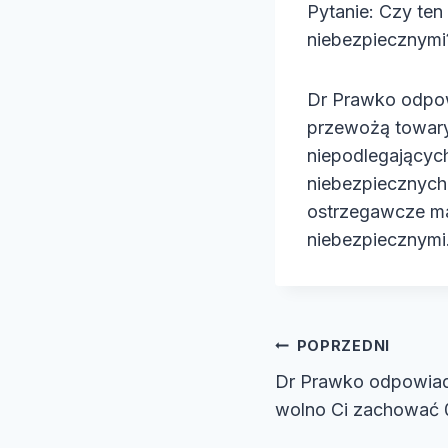
Pytanie: Czy ten
e
niebezpiecznymi
o
Dr Prawko odpow
przewożą towary
niepodlegającyc
niebezpiecznych.
ostrzegawcze mają
niebezpiecznymi
Nawiga
POPRZEDNI
Dr Prawko odpowiada
wpisu
wolno Ci zachować 