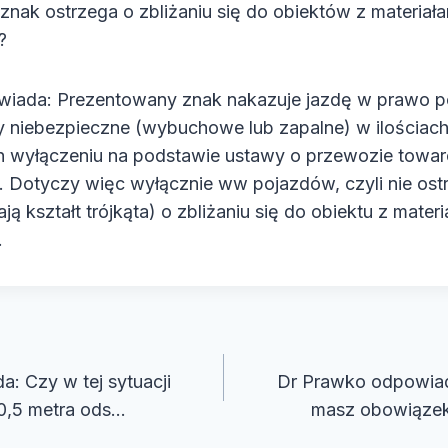
 znak ostrzega o zbliżaniu się do obiektów z materiał
?
iada: Prezentowany znak nakazuje jazdę w prawo p
 niebezpieczne (wybuchowe lub zapalne) w ilościac
h wyłączeniu na podstawie ustawy o przewozie towa
 Dotyczy więc wyłącznie ww pojazdów, czyli nie ost
 kształt trójkąta) o zbliżaniu się do obiektu z materi
.
cja
: Czy w tej sytuacji
Dr Prawko odpowiada
0,5 metra ods…
masz obowiązek