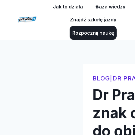
Przejdź
Jak to działa
Baza wiedzy
do
Znajdź szkołę jazdy
treści
Rozpocznij naukę
BLOG
|
DR PR
Dr Pr
znak o
do ob