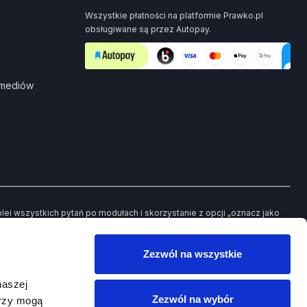
Wszystkie płatności na platformie Prawko.pl
obsługiwane są przez Autopay.
 mediów
i wszystkich pytań po modułach i skorzystanie z opcji „oznacz jako
ch pytań będziesz mieć możliwość powrotu jedynie do tych, które
Zezwól na wszystkie
owego egzaminu.
naszej
Zezwól na wybór
erzy mogą