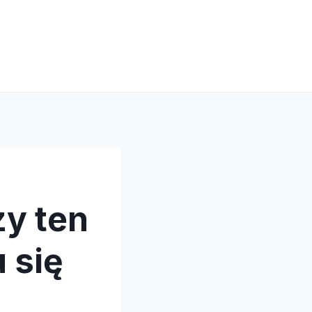
y ten
 się