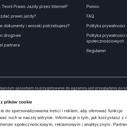
s Teorii Prawo Jazdy przez Internet?
Pomoc
 zdać prawo jazdy?
FAQ
ie dokumenty i wnioski potrzebujesz?
Polityka prywatności
ki drogowe
Polityka prywatności
społecznościowych
el partnera
Regulamin
lepszym sposobem na przygotowanie do egzaminu jest przeglądanie po kole
dne” kiedy udzielisz złej odpowiedzi. Dzięki temu po przerobieniu wszystki
awiły Ci trudności.
 z plików cookie
 koniec możesz sprawdzić swoją wiedzę poprzez rozwiązywanie przykład
ie do spersonalizowania treści i reklam, aby oferować funkcje
wać ruch w naszej witrynie. Informacje o tym, jak korzystasz z 
rtnerom społecznościowym, reklamowym i analitycznym. Partn