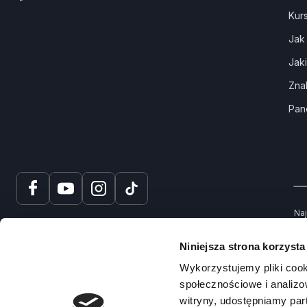
Kur
Jak
Jak
Zna
Pan
Naj
tru
spr
Niniejsza strona korzysta
Na
Wykorzystujemy pliki cook
społecznościowe i analizo
witryny, udostępniamy pa