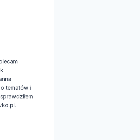
Polecam
yk
zanna
do tematów i
 sprawdziłem
ko.pl.