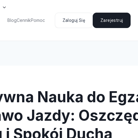
Blog
Cennik
Pomoc
Zaloguj Się
Zarejestruj
ywna Nauka do Eg
awo Jazdy: Oszczę
 i Spokój Ducha