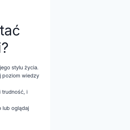
tać
i?
ego stylu życia.
ój poziom wiedzy
 trudność, i
 lub oglądaj