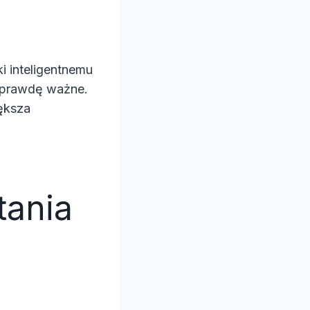
i inteligentnemu
naprawdę ważne.
ększa
tania