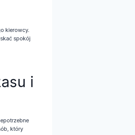
o kierowcy.
skać spokój
asu i
iepotrzebne
ób, który