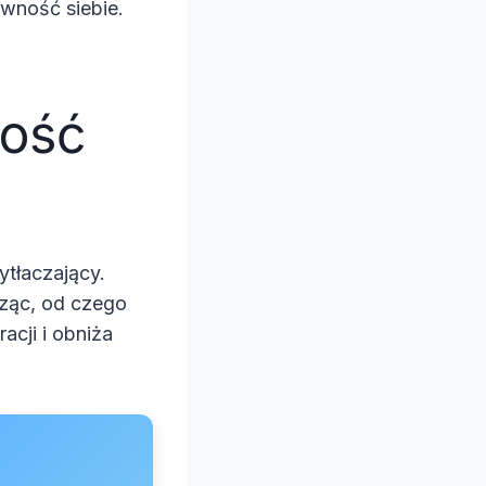
wność siebie.
lość
ytłaczający.
dząc, od czego
acji i obniża