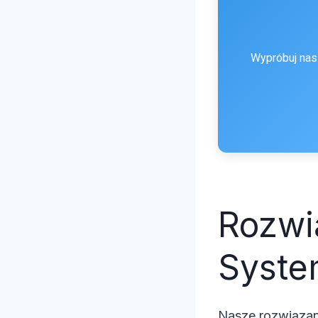
Wypróbuj nas
Rozwią
Syste
Nasze rozwiązani