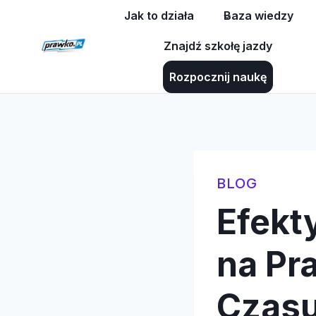
Przejdź
Jak to działa
Baza wiedzy
do
Znajdź szkołę jazdy
treści
Rozpocznij naukę
BLOG
Efekt
na Pr
Czasu