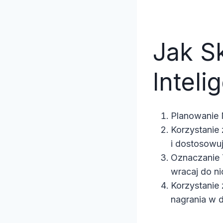
Jak S
Intel
Planowanie N
Korzystanie 
i dostosowu
Oznaczanie T
wracaj do ni
Korzystanie
nagrania w 