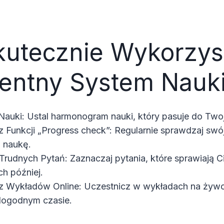
kutecznie Wykorzys
igentny System Nauk
auki: Ustal harmonogram nauki, który pasuje do Twoj
z Funkcji „Progress check”: Regularnie sprawdzaj sw
j naukę.
rudnych Pytań: Zaznaczaj pytania, które sprawiają Ci
ch później.
 z Wykładów Online: Uczestnicz w wykładach na żywo
dogodnym czasie.