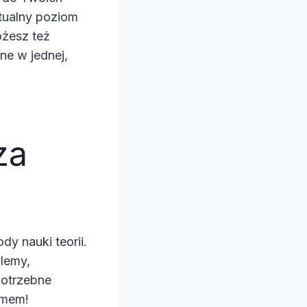
tualny poziom
ożesz też
ne w jednej,
za
y nauki teorii.
blemy,
potrzebne
emem!