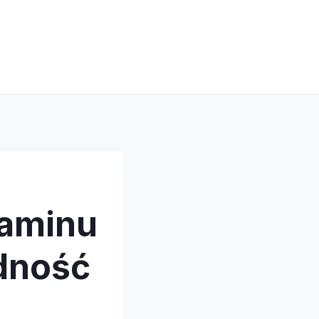
zaminu
dność