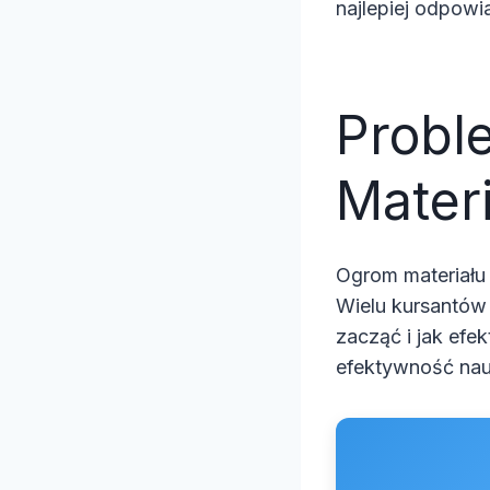
najlepiej odpow
Proble
Mater
Ogrom materiału 
Wielu kursantów 
zacząć i jak efe
efektywność nau