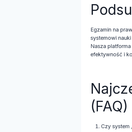
Pods
Egzamin na prawo
systemowi nauki
Nasza platforma
efektywność i k
Najcz
(FAQ)
Czy system „