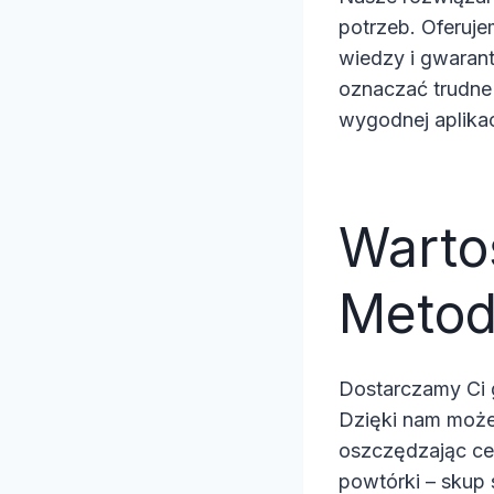
potrzeb. Oferuje
wiedzy i gwaran
oznaczać trudne 
wygodnej aplikac
Warto
Metod
Dostarczamy Ci g
Dzięki nam możes
oszczędzając cen
powtórki – skup 