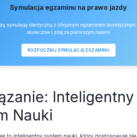
Symulacja egzaminu na prawo jazdy
zą symulację identyczną z oficjalnym egzaminem teoretycznym. 
skutecznie i zdaj za pierwszym razem!
ROZPOCZNIJ SYMULACJĘ EGZAMINU
zanie: Inteligentny
m Nauki
e to inteligentny system nauki, który dostosowuje si