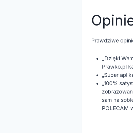
Opini
Prawdziwe opini
„Dzięki Wam
Prawko.pl k
„Super aplik
„100% satys
zobrazowane
sam na sobi
POLECAM wsz