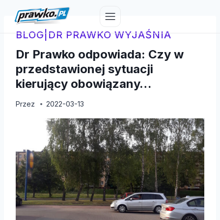
Przejdź
do
treści
BLOG
|
DR PRAWKO WYJAŚNIA
Dr Prawko odpowiada: Czy w
przedstawionej sytuacji
kierujący obowiązany…
Przez
2022-03-13