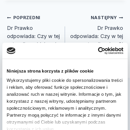
Nawigacja
POPRZEDNI
NASTĘPNY
wpisu
Dr Prawko
Dr Prawko
odpowiada: Czy w tej
odpowiada: Czy w tej
sytuacji, znajdując się
sytuacji wolno Ci
w strefie ruchu,…
zrezygnować z
obserwac…
Niniejsza strona korzysta z plików cookie
Wykorzystujemy pliki cookie do spersonalizowania treści
i reklam, aby oferować funkcje społecznościowe i
analizować ruch w naszej witrynie. Informacje o tym, jak
Podobne wpisy
korzystasz z naszej witryny, udostępniamy partnerom
społecznościowym, reklamowym i analitycznym.
Partnerzy mogą połączyć te informacje z innymi danymi
otrzymanymi od Ciebie lub uzyskanymi podczas
Dr Prawko odpowiada: Czy w tej
korzystania z ich usług.