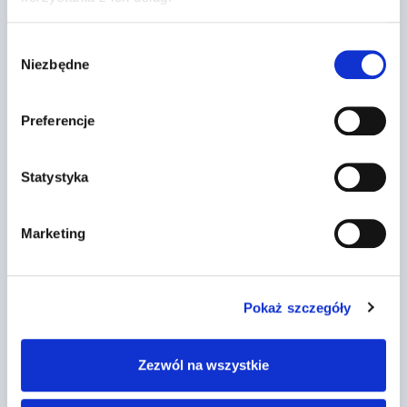
sytuacji masz obowiązek zachować
szczegó…
Wybór
Niezbędne
zgody
Przez
2022-03-13
Preferencje
Statystyka
Marketing
Pokaż szczegóły
Zezwól na wszystkie