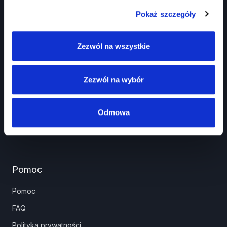
Pokaż szczegóły
Prawko.pl
Zezwól na wszystkie
Kurs Teorii Prawo Jazdy przez Internet?
Jak zdać prawo jazdy?
Zezwól na wybór
Jakie dokumenty i wnioski potrzebujesz?
Znaki drogowe
Odmowa
Panel partnera
Pomoc
Pomoc
FAQ
Polityka prywatności