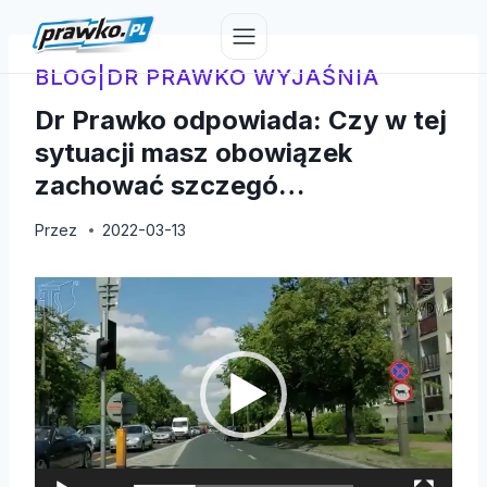
Przejdź
do
treści
BLOG
|
DR PRAWKO WYJAŚNIA
Dr Prawko odpowiada: Czy w tej
sytuacji masz obowiązek
zachować szczegó…
Przez
2022-03-13
O
d
t
w
a
r
z