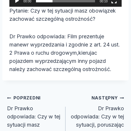
00:00
00:10
a
Pytanie: Czy w tej sytuacji masz obowiązek
c
zachować szczególną ostrożność?
z
v
Dr Prawko odpowiada: Film prezentuje
i
manewr wyprzedzania i zgodnie z art. 24 ust.
d
2 Prawa o ruchu drogowym,kierujac
e
pojazdem wyprzedzającym inny pojazd
o
należy zachować szczególną ostrożność.
Nawigacja
POPRZEDNI
NASTĘPNY
wpisu
Dr Prawko
Dr Prawko
odpowiada: Czy w tej
odpowiada: Czy w tej
sytuacji masz
sytuacji, poruszając