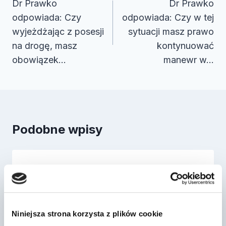
wpisu
Dr Prawko
Dr Prawko
odpowiada: Czy
odpowiada: Czy w tej
wyjeżdżając z posesji
sytuacji masz prawo
na drogę, masz
kontynuować
obowiązek…
manewr w…
Podobne wpisy
Dr Prawko odpowiada: Czy chcąc
wysadzić pasażera, masz prawo
zatrzymać …
Niniejsza strona korzysta z plików cookie
Przez
2022-03-13