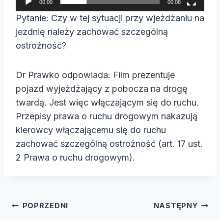
00:00
00:08
a
Pytanie: Czy w tej sytuacji przy wjeżdżaniu na
c
jezdnię należy zachować szczególną
z
ostrożność?
v
i
Dr Prawko odpowiada: Film prezentuje
d
pojazd wyjeżdżający z pobocza na drogę
e
twardą. Jest więc włączającym się do ruchu.
o
Przepisy prawa o ruchu drogowym nakazują
kierowcy włączającemu się do ruchu
zachować szczególną ostrożność (art. 17 ust.
2 Prawa o ruchu drogowym).
Nawigacja
POPRZEDNI
NASTĘPNY