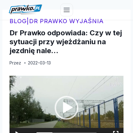
Przejdź
do
treści
BLOG
|
DR PRAWKO WYJAŚNIA
Dr Prawko odpowiada: Czy w tej
sytuacji przy wjeżdżaniu na
jezdnię nale…
Przez
2022-03-13
O
d
t
w
a
r
z