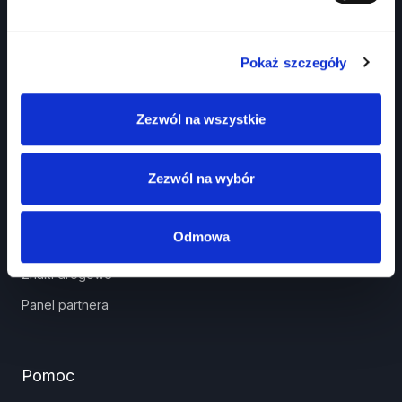
Pokaż szczegóły
Zezwól na wszystkie
Prawko.pl
Zezwól na wybór
Kurs Teorii Prawo Jazdy przez Internet?
Jak zdać prawo jazdy?
Odmowa
Jakie dokumenty i wnioski potrzebujesz?
Znaki drogowe
Panel partnera
Pomoc