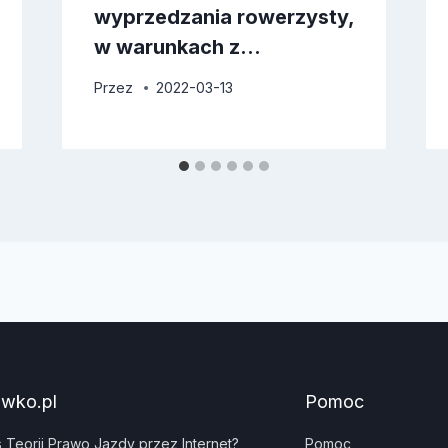
wyprzedzania rowerzysty,
w warunkach z…
Przez
2022-03-13
awko.pl
Pomoc
s Teorii Prawo Jazdy przez Internet?
Pomoc