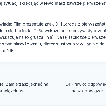
tej sytuacji skręcając w lewo masz zawsze pierwszeń
iada: Film prezentuje znak D-1 „droga z pierwszeńs
duje się tabliczka T-6a wskazująca rzeczywisty przeb
skazuje na to grusza linia). Na tej tabliczce pierws
na tym skrzyżowaniu, dlatego ustosunkowując się do 
 że NIE.
cja
a: Zamierzasz jechać na
Dr Prawko odpowiada
bowiązek us…
masz obowiązek