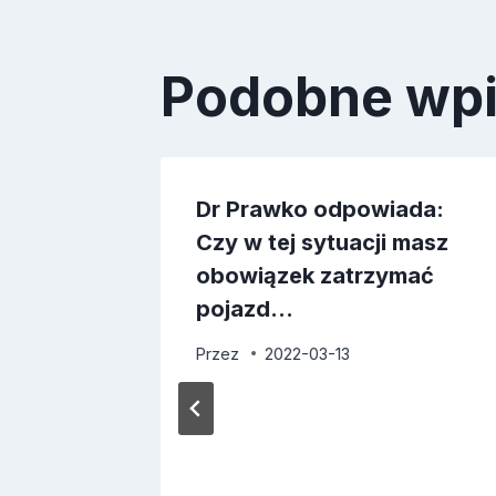
Podobne wp
ada:
Dr Prawko odpowiada:
ć w
Czy w tej sytuacji masz
uacji
obowiązek zatrzymać
pojazd…
Przez
2022-03-13