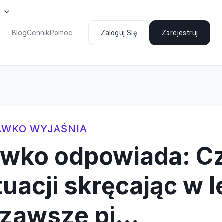
Blog
Cennik
Pomoc
Zaloguj Się
Zarejestruj
AWKO WYJAŚNIA
awko odpowiada: C
tuacji skręcając w 
zawsze pi…