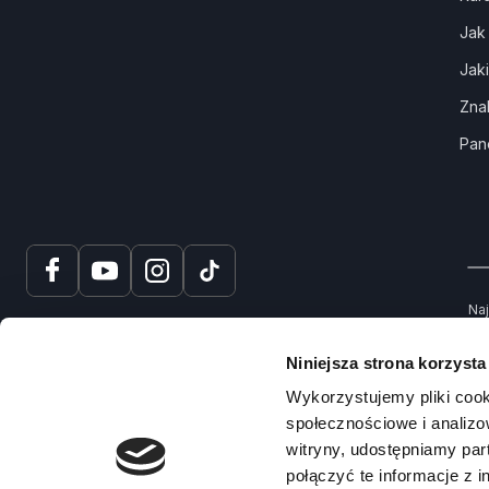
Jak
Jak
Zna
Pan
Naj
tru
spr
Niniejsza strona korzysta
Na
Wykorzystujemy pliki cook
społecznościowe i analizo
witryny, udostępniamy pa
połączyć te informacje z 