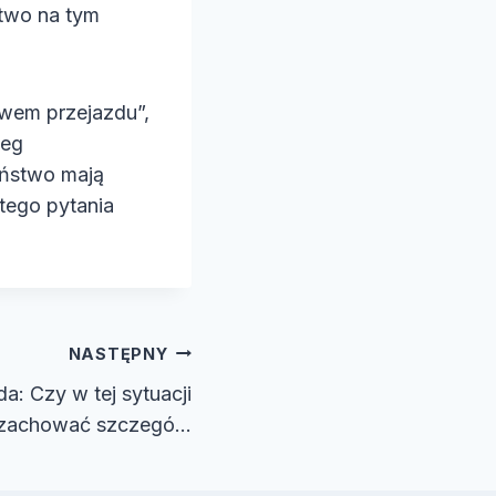
stwo na tym
twem przejazdu”,
ieg
zeństwo mają
tego pytania
NASTĘPNY
: Czy w tej sytuacji
 zachować szczegó…