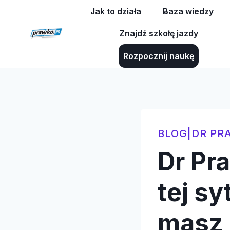
Przejdź
Jak to działa
Baza wiedzy
do
Znajdź szkołę jazdy
treści
Rozpocznij naukę
BLOG
|
DR PR
Dr Pr
tej sy
masz 