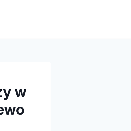
zy w
lewo