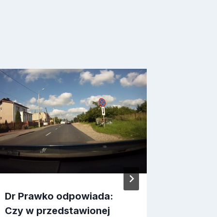
Dr Pra
Czy w t
zachow
…
Przez
2
Dr Prawko odpowiada:
Czy w przedstawionej