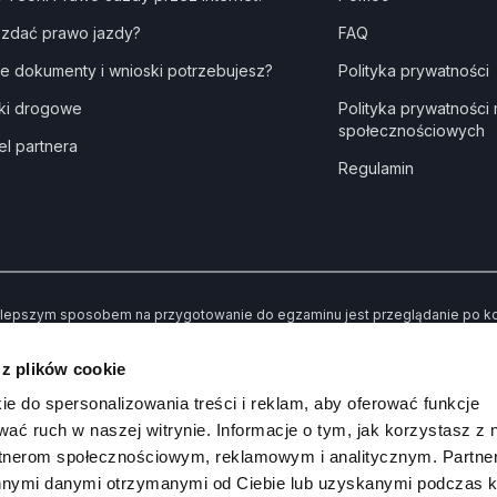
 zdać prawo jazdy?
FAQ
ie dokumenty i wnioski potrzebujesz?
Polityka prywatności
ki drogowe
Polityka prywatności
społecznościowych
el partnera
Regulamin
lepszym sposobem na przygotowanie do egzaminu jest przeglądanie po kole
dne” kiedy udzielisz złej odpowiedzi. Dzięki temu po przerobieniu wszystki
awiły Ci trudności.
 z plików cookie
 koniec możesz sprawdzić swoją wiedzę poprzez rozwiązywanie przykład
ie do spersonalizowania treści i reklam, aby oferować funkcje
wać ruch w naszej witrynie. Informacje o tym, jak korzystasz z 
rtnerom społecznościowym, reklamowym i analitycznym. Partn
innymi danymi otrzymanymi od Ciebie lub uzyskanymi podczas k