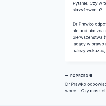
Pytanie: Czy w 
e
skrzyżowaniu?
o
Dr Prawko odpow
ale pod nim znaj
pierwszeństwa (w
jadący w prawo 
należy wskazać,
Nawiga
POPRZEDNI
Dr Prawko odpowiad
wpisu
wprost. Czy masz o