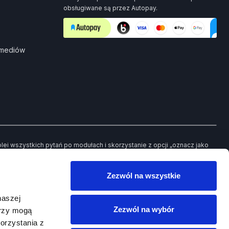
obsługiwane są przez Autopay.
 mediów
i wszystkich pytań po modułach i skorzystanie z opcji „oznacz jako
ch pytań będziesz mieć możliwość powrotu jedynie do tych, które
Zezwól na wszystkie
owego egzaminu.
naszej
Zezwól na wybór
erzy mogą
orzystania z