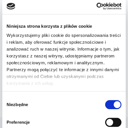
Wspólne działania służb
KAS i policja prowadzą kampanię
Niniejsza strona korzysta z plików cookie
informacyjną, ostrzegając kierowców przed
Wykorzystujemy pliki cookie do spersonalizowania treści
oszustami. Nie daj się złapać – bądź czujny i
i reklam, aby oferować funkcje społecznościowe i
uważaj na każdy “mandat z wycieraczki”!
analizować ruch w naszej witrynie. Informacje o tym, jak
korzystasz z naszej witryny, udostępniamy partnerom
społecznościowym, reklamowym i analitycznym.
Partnerzy mogą połączyć te informacje z innymi danymi
Nawigacja
POPRZEDNI
NASTĘPNY
otrzymanymi od Ciebie lub uzyskanymi podczas
wpisu
korzystania z ich usług.
Pierwsza stłuczka
Parkowanie czy
wiesz jak zrobić to
Wybór
poprawnie?
Niezbędne
zgody
Preferencje