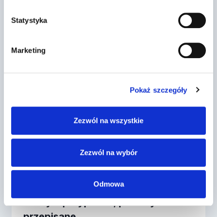
Podobne wpisy
Statystyka
Marketing
Pokaż szczegóły
Zezwól na wszystkie
Zezwól na wybór
Odmowa
Dr Prawko odpowiada: Czy w
każdym przypadku, po zażyciu leku
przepisane…