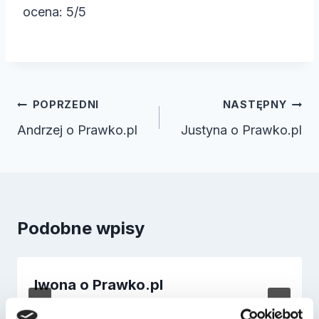
ocena: 5/5
Nawigacja
POPRZEDNI
NASTĘPNY
wpisu
Andrzej o Prawko.pl
Justyna o Prawko.pl
Podobne wpisy
Iwona o Prawko.pl
Przez
2023-07-04