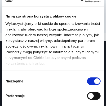
Niniejsza strona korzysta z plików cookie
Wykorzystujemy pliki cookie do spersonalizowania treści
i reklam, aby oferować funkcje społecznościowe i
analizować ruch w naszej witrynie. Informacje o tym, jak
korzystasz z naszej witryny, udostępniamy partnerom
społecznościowym, reklamowym i analitycznym.
Partnerzy mogą połączyć te informacje z innymi danymi
otrzymanymi od Ciebie lub uzyskanymi podczas
korzystania z ich usług.
Wybór
Niezbędne
Prawko.pl
zgody
Kurs Teorii Prawo Jazdy przez Internet?
Preferencje
Jak zdać prawo jazdy?