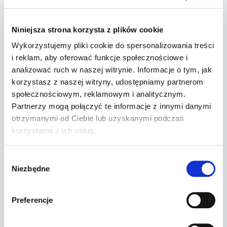
oraz poznawczej osoby która poddawana
jest badaniu oraz jej cechy osobowości,
Niniejsza strona korzysta z plików cookie
temperamentu.
Wykorzystujemy pliki cookie do spersonalizowania treści
i reklam, aby oferować funkcje społecznościowe i
analizować ruch w naszej witrynie. Informacje o tym, jak
korzystasz z naszej witryny, udostępniamy partnerom
Zgodnie z dyrektywą Rady
społecznościowym, reklamowym i analitycznym.
Partnerzy mogą połączyć te informacje z innymi danymi
Wspólnoty Europejskiej praw
otrzymanymi od Ciebie lub uzyskanymi podczas
jazdy nie wydaje się ani nie
korzystania z ich usług.
przedłuża się okresu ich
Wybór
ważności w przypadku osób
Niezbędne
zgody
ubiegających się o nie czy
Preferencje
kierowców cierpiących na: