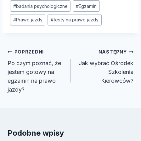
Tagi
#
badania psychologiczne
#
Egzamin
wpisu:
#
Prawo jazdy
#
testy na prawo jazdy
Nawigacja
POPRZEDNI
NASTĘPNY
wpisu
Po czym poznać, że
Jak wybrać Ośrodek
jestem gotowy na
Szkolenia
egzamin na prawo
Kierowców?
jazdy?
Podobne wpisy