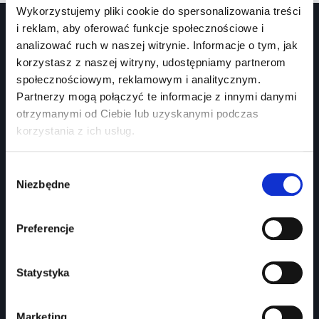
Wykorzystujemy pliki cookie do spersonalizowania treści
i reklam, aby oferować funkcje społecznościowe i
analizować ruch w naszej witrynie. Informacje o tym, jak
korzystasz z naszej witryny, udostępniamy partnerom
społecznościowym, reklamowym i analitycznym.
Partnerzy mogą połączyć te informacje z innymi danymi
otrzymanymi od Ciebie lub uzyskanymi podczas
Prawko.pl
korzystania z ich usług.
Kurs Teorii Prawo Jazdy przez Internet?
Wybór
Jak zdać prawo jazdy?
Niezbędne
zgody
Jakie dokumenty i wnioski potrzebujesz?
Preferencje
Znaki drogowe
Panel partnera
Statystyka
Pomoc
Marketing