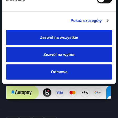
Pomoc
FAQ
Pokaż szczegóły
Polityka prywatności
Polityka prywatności mediów społecznościowych
Zezwól na wszystkie
Regulamin
Zezwól na wybór
Bezpieczne płatności
Odmowa
Wszystkie płatności na platformie Prawko.pl obsługiwane są przez
Autopay.