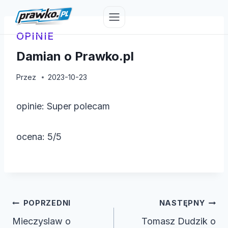
Przejdź
do
treści
OPINIE
Damian o Prawko.pl
Przez
2023-10-23
opinie: Super polecam
ocena: 5/5
Nawigacja
POPRZEDNI
NASTĘPNY
wpisu
Mieczyslaw o
Tomasz Dudzik o