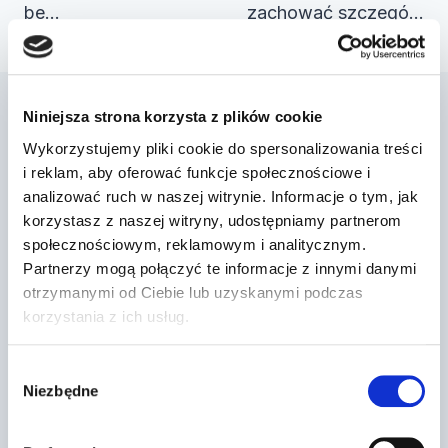
be…
zachować szczegó…
Niniejsza strona korzysta z plików cookie
Podobne wpisy
Wykorzystujemy pliki cookie do spersonalizowania treści
i reklam, aby oferować funkcje społecznościowe i
analizować ruch w naszej witrynie. Informacje o tym, jak
korzystasz z naszej witryny, udostępniamy partnerom
Dr Prawko odpowiada: Czy w tej
społecznościowym, reklamowym i analitycznym.
sytuacji masz obowiązek
Partnerzy mogą połączyć te informacje z innymi danymi
zatrzymać pojazd…
otrzymanymi od Ciebie lub uzyskanymi podczas
korzystania z ich usług.
Przez
2022-03-13
Wybór
Niezbędne
zgody