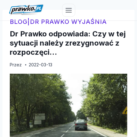
Przejdź
do
treści
BLOG
|
DR PRAWKO WYJAŚNIA
Dr Prawko odpowiada: Czy w tej
sytuacji należy zrezygnować z
rozpoczęci…
Przez
2022-03-13