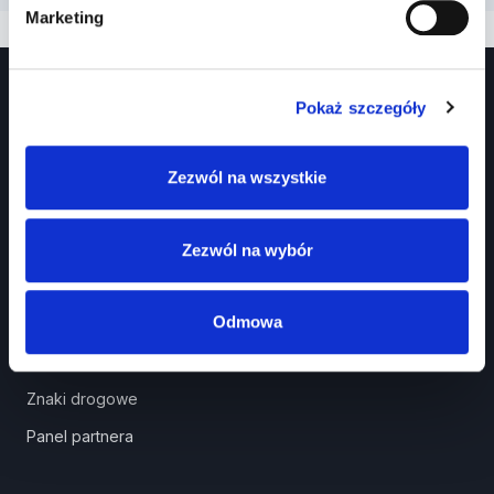
Marketing
Pokaż szczegóły
Zezwól na wszystkie
Prawko.pl
Zezwól na wybór
Kurs Teorii Prawo Jazdy przez Internet?
Odmowa
Jak zdać prawo jazdy?
Jakie dokumenty i wnioski potrzebujesz?
Znaki drogowe
Panel partnera