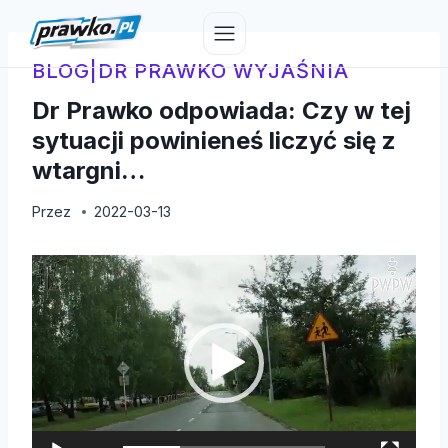
Przejdź
do
treści
BLOG
|
DR PRAWKO WYJAŚNIA
Dr Prawko odpowiada: Czy w tej
sytuacji powinieneś liczyć się z
wtargni…
Przez
2022-03-13
O
d
t
w
a
r
z