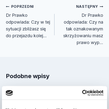
Nawigacja
POPRZEDNI
NASTĘPNY
wpisu
Dr Prawko
Dr Prawko
odpowiada: Czy w tej
odpowiada: Czy na
sytuacji zbliżasz się
tak oznakowanym
do przejazdu kolej…
skrzyżowaniu masz
prawo wyp…
Podobne wpisy
Dr Prawko odpowiada: Czy
widoczna pod znakiem