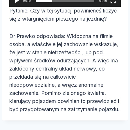
00:00
00:10
a
Pytanie: Czy w tej sytuacji powinieneś liczyć
c
się z wtargnięciem pieszego na jezdnię?
z
v
Dr Prawko odpowiada: Widoczna na filmie
i
osoba, a właściwie jej zachowanie wskazuje,
d
że jest w stanie nietrzeźwości, lub pod
e
wpływem środków odurzających. A więc ma
o
zakłócony centralny układ nerwowy, co
przekłada się na całkowicie
nieodpowiedzialne, a wręcz anormalne
zachowanie. Pomimo zielonego światła,
kierujący pojazdem powinien to przewidzieć i
być przygotowanym na zatrzymanie pojazdu.