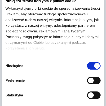
ostrzegawczym tabliczka w…
Niniejsza strona korzysta z plików cookie
Wykorzystujemy pliki cookie do spersonalizowania treści
Przez
2022-03-13
i reklam, aby oferować funkcje społecznościowe i
analizować ruch w naszej witrynie. Informacje o tym, jak
korzystasz z naszej witryny, udostępniamy partnerom
społecznościowym, reklamowym i analitycznym.
Partnerzy mogą połączyć te informacje z innymi danymi
otrzymanymi od Ciebie lub uzyskanymi podczas
korzystania z ich usług.
Wybór
Niezbędne
zgody
Preferencje
Statystyka