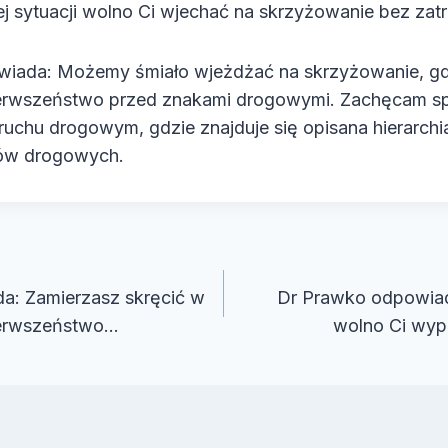
ej sytuacji wolno Ci wjechać na skrzyżowanie bez zat
iada: Możemy śmiało wjeżdżać na skrzyżowanie, gd
ierwszeństwo przed znakami drogowymi. Zachęcam spo
ruchu drogowym, gdzie znajduje się opisana hierarch
łów drogowych.
cja
a: Zamierzasz skręcić w
Dr Prawko odpowiada
ierwszeństwo…
wolno Ci wyp