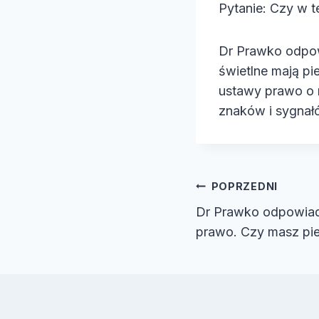
Pytanie: Czy w t
e
o
Dr Prawko odpow
świetlne mają p
ustawy prawo o 
znaków i sygna
Nawiga
POPRZEDNI
Dr Prawko odpowiad
wpisu
prawo. Czy masz p