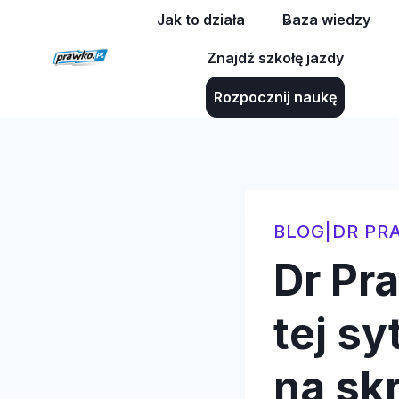
Przejdź
Jak to działa
Baza wiedzy
do
Znajdź szkołę jazdy
treści
Rozpocznij naukę
BLOG
|
DR PR
Dr Pr
tej sy
na sk