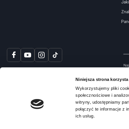
Jak
Zna
Pan
Naj
tru
spr
Niniejsza strona korzysta
Na
Wykorzystujemy pliki cook
społecznościowe i analizo
witryny, udostępniamy pa
połączyć te informacje z 
ich usług.