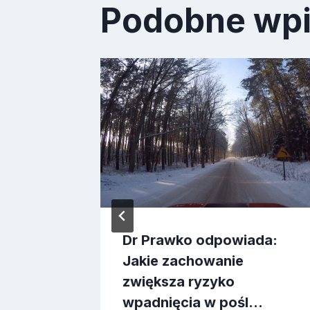
Podobne wp
ada:
nej
znym
Dr Prawko odpowiada:
Jakie zachowanie
zwiększa ryzyko
wpadnięcia w pośl…