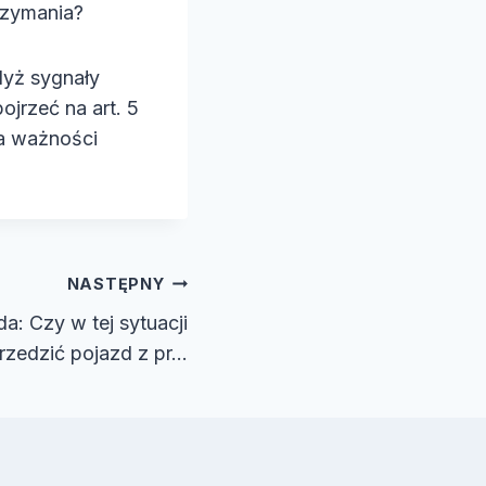
rzymania?
yż sygnały
jrzeć na art. 5
ia ważności
NASTĘPNY
: Czy w tej sytuacji
rzedzić pojazd z pr…