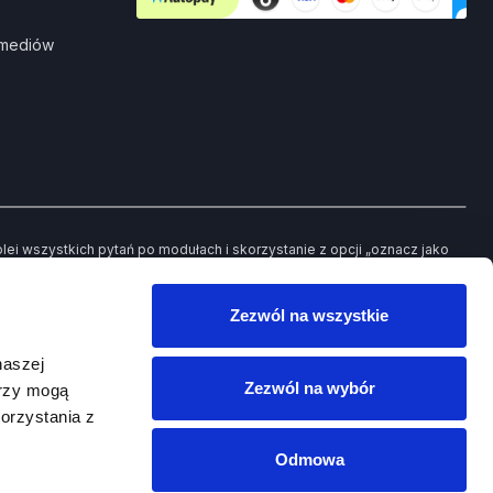
 mediów
i wszystkich pytań po modułach i skorzystanie z opcji „oznacz jako
ch pytań będziesz mieć możliwość powrotu jedynie do tych, które
Zezwól na wszystkie
owego egzaminu.
naszej
Zezwól na wybór
erzy mogą
orzystania z
Odmowa