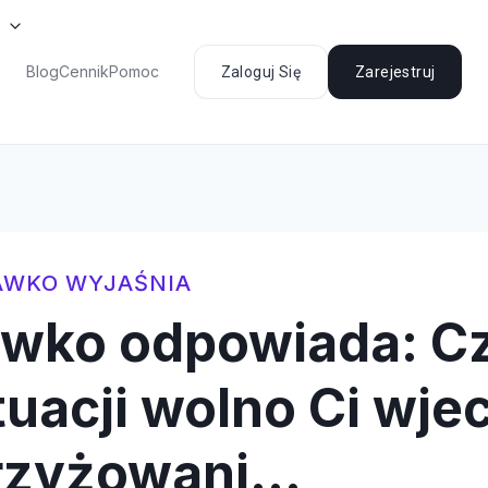
Blog
Cennik
Pomoc
Zaloguj Się
Zarejestruj
AWKO WYJAŚNIA
awko odpowiada: C
tuacji wolno Ci wje
rzyżowani…