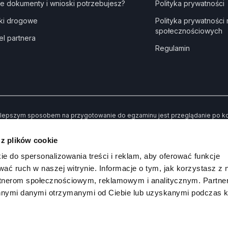
ie dokumenty i wnioski potrzebujesz?
Polityka prywatności
ki drogowe
Polityka prywatności
społecznościowych
el partnera
Regulamin
lepszym sposobem na przygotowanie do egzaminu jest przeglądanie po kole
dne” kiedy udzielisz złej odpowiedzi. Dzięki temu po przerobieniu wszystki
awiły Ci trudności.
 z plików cookie
 koniec możesz sprawdzić swoją wiedzę poprzez rozwiązywanie przykład
ie do spersonalizowania treści i reklam, aby oferować funkcje
wać ruch w naszej witrynie. Informacje o tym, jak korzystasz z 
rtnerom społecznościowym, reklamowym i analitycznym. Partn
innymi danymi otrzymanymi od Ciebie lub uzyskanymi podczas k