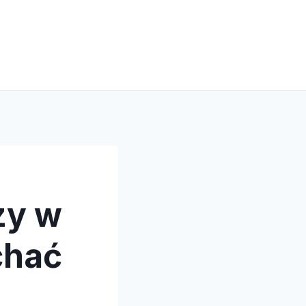
zy w
chać