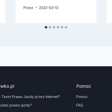
Przez
2022-03-13
awko.pl
Pomoc
s Teorii Prawo Jazdy przez Internet?
Pomoc
 zdać prawo jazdy?
FAQ