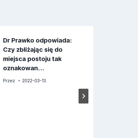
Dr Prawko odpowiada:
Dr Pra
Czy zbliżając się do
Czy w t
miejsca postoju tak
obowią
oznakowan…
szcze
Przez
2022-03-13
Przez
2