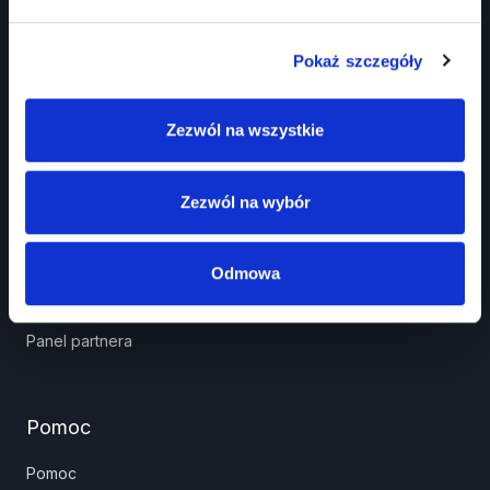
Pokaż szczegóły
Zezwól na wszystkie
Prawko.pl
Kurs Teorii Prawo Jazdy przez Internet?
Zezwól na wybór
Jak zdać prawo jazdy?
Jakie dokumenty i wnioski potrzebujesz?
Odmowa
Znaki drogowe
Panel partnera
Pomoc
Pomoc