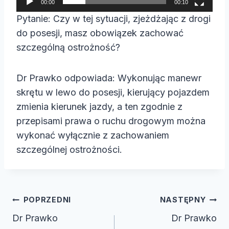
00:00
00:10
a
Pytanie: Czy w tej sytuacji, zjeżdżając z drogi
c
do posesji, masz obowiązek zachować
z
szczególną ostrożność?
v
i
Dr Prawko odpowiada: Wykonując manewr
d
skrętu w lewo do posesji, kierujący pojazdem
e
zmienia kierunek jazdy, a ten zgodnie z
o
przepisami prawa o ruchu drogowym można
wykonać wyłącznie z zachowaniem
szczególnej ostrożności.
Nawigacja
POPRZEDNI
NASTĘPNY
wpisu
Dr Prawko
Dr Prawko