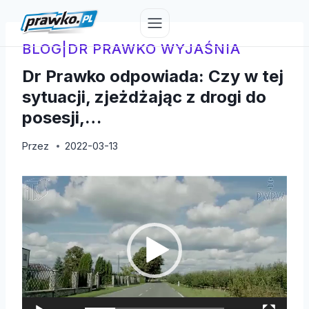
Przejdź
do
treści
BLOG
|
DR PRAWKO WYJAŚNIA
Dr Prawko odpowiada: Czy w tej
sytuacji, zjeżdżając z drogi do
posesji,…
Przez
2022-03-13
O
d
t
w
a
r
z