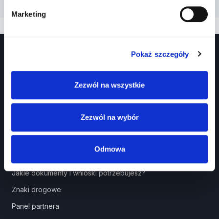
Marketing
Pokaż szczegóły
Zezwól na wszystkie
Zezwól na wybór
Prawko.pl
Kurs Teorii Prawo Jazdy przez Internet?
Odmowa
Jak zdać prawo jazdy?
Jakie dokumenty i wnioski potrzebujesz?
Znaki drogowe
Panel partnera