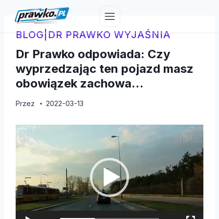
Przejdź
do
treści
BLOG
|
DR PRAWKO WYJAŚNIA
Dr Prawko odpowiada: Czy
wyprzedzając ten pojazd masz
obowiązek zachowa…
Przez
2022-03-13
O
d
t
w
a
r
z