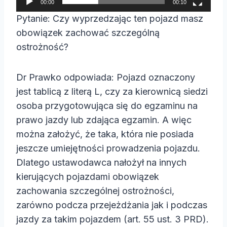
00:00
00:10
a
Pytanie: Czy wyprzedzając ten pojazd masz
c
obowiązek zachować szczególną
z
ostrożność?
v
i
Dr Prawko odpowiada: Pojazd oznaczony
d
jest tablicą z literą L, czy za kierownicą siedzi
e
osoba przygotowująca się do egzaminu na
o
prawo jazdy lub zdająca egzamin. A więc
można założyć, że taka, która nie posiada
jeszcze umiejętności prowadzenia pojazdu.
Dlatego ustawodawca nałożył na innych
kierujących pojazdami obowiązek
zachowania szczególnej ostrożności,
zarówno podcza przejeżdżania jak i podczas
jazdy za takim pojazdem (art. 55 ust. 3 PRD).