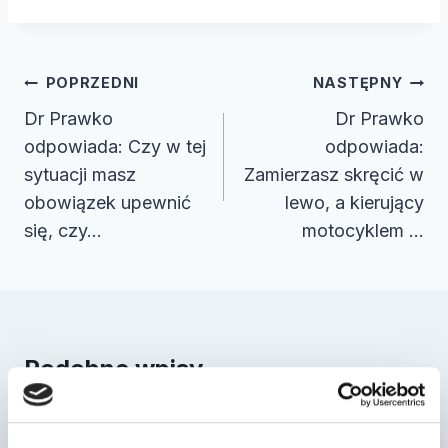
Nawigacja
POPRZEDNI
NASTĘPNY
wpisu
Dr Prawko
Dr Prawko
odpowiada: Czy w tej
odpowiada:
sytuacji masz
Zamierzasz skręcić w
obowiązek upewnić
lewo, a kierujący
się, czy…
motocyklem …
Podobne wpisy