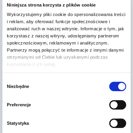
Dr Prawko odpowiada: Czy w
Niniejsza strona korzysta z plików cookie
przedstawionej sytuacji wolno Ci
Wykorzystujemy pliki cookie do spersonalizowania treści
wyprzedzić …
i reklam, aby oferować funkcje społecznościowe i
analizować ruch w naszej witrynie. Informacje o tym, jak
Przez
2022-03-13
korzystasz z naszej witryny, udostępniamy partnerom
społecznościowym, reklamowym i analitycznym.
Partnerzy mogą połączyć te informacje z innymi danymi
otrzymanymi od Ciebie lub uzyskanymi podczas
korzystania z ich usług.
Wybór
Niezbędne
zgody
Preferencje
Statystyka