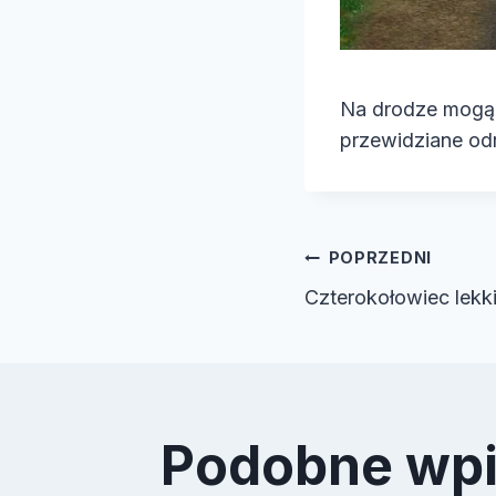
Na drodze mogą 
przewidziane od
Nawiga
POPRZEDNI
Czterokołowiec lekk
wpisu
Podobne wp