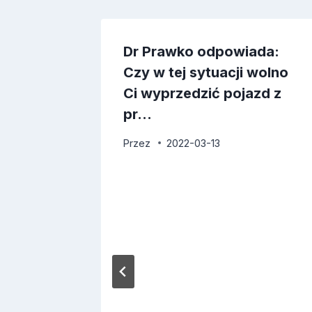
ada:
Dr Prawko odpowiada:
 masz
Czy w tej sytuacji wolno
wać
Ci wyprzedzić pojazd z
pr…
Przez
2022-03-13