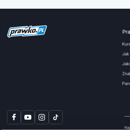
Pr
Kur
Jak
Jak
Zna
Pan
Naj