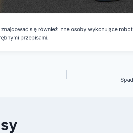
znajdować się również inne osoby wykonujące robot
rębnymi przepisami.
cja
i
Spad
isy