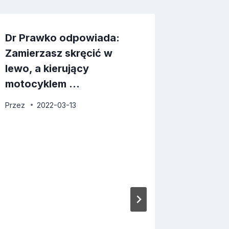
Dr Prawko odpowiada:
Dr Pra
Zamierzasz skręcić w
Zamier
lewo, a kierujący
jazdę n
motocyklem …
…
Przez
2022-03-13
Przez
2