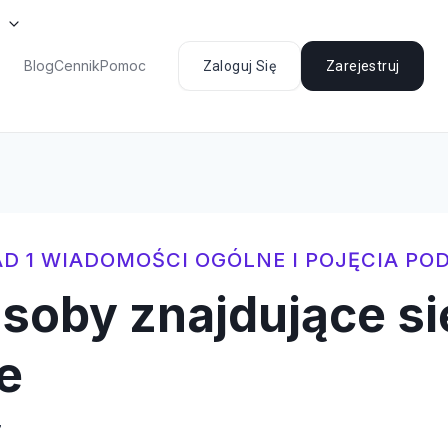
Blog
Cennik
Pomoc
Zaloguj Się
Zarejestruj
D 1 WIADOMOŚCI OGÓLNE I POJĘCIA P
osoby znajdujące si
e
7