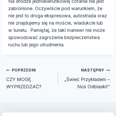
Na drodze jednokierunkowej cofanie nie jest
zabronione. Oczywiście pod warunkiem, że
nie jest to droga ekspresowa, autostrada oraz
nie znajdujemy się na moście, wiadukcie lub
w tunelu. Pamiętaj, że taki manewr nie może
spowodować zagrożenia bezpieczeństwa
ruchu lub jego utrudnienia.
Nawigacja
POPRZEDNI
NASTĘPNY
wpisu
CZY MOGĘ
„Świeć Przykładem –
WYPRZEDZAĆ?
Noś Odblaski!”