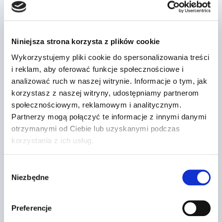
Podobne wpisy
Niniejsza strona korzysta z plików cookie
Dr Prawko odpowiada: Kierujesz
Wykorzystujemy pliki cookie do spersonalizowania treści
pojazdem z instalacją gazową LPG.
i reklam, aby oferować funkcje społecznościowe i
Czy wi…
analizować ruch w naszej witrynie. Informacje o tym, jak
korzystasz z naszej witryny, udostępniamy partnerom
Przez
2022-03-13
społecznościowym, reklamowym i analitycznym.
Partnerzy mogą połączyć te informacje z innymi danymi
otrzymanymi od Ciebie lub uzyskanymi podczas
korzystania z ich usług.
Wybór
Niezbędne
zgody
Preferencje