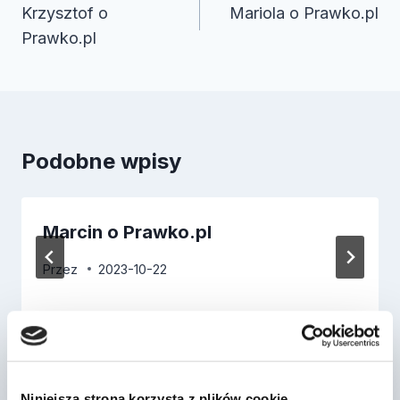
wpisu
Krzysztof o
Mariola o Prawko.pl
Prawko.pl
Podobne wpisy
Marcin o Prawko.pl
Przez
2023-10-22
Niniejsza strona korzysta z plików cookie