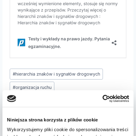
Tagi
#
hierarchia znaków i sygnałów drogowych
wpisu:
#
organizacja ruchu
Nawigacja
POPRZEDNI
NASTĘPNY
Niniejsza strona korzysta z plików cookie
wpisu
Pojazd specjalny
Szczególna
Wykorzystujemy pliki cookie do spersonalizowania treści