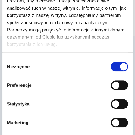
i reklam, aby oferować funkcje społecznościowe i
ostrożność-
analizować ruch w naszej witrynie. Informacje o tym, jak
włączanie się do
korzystasz z naszej witryny, udostępniamy partnerom
ruchu
społecznościowym, reklamowym i analitycznym.
Partnerzy mogą połączyć te informacje z innymi danymi
otrzymanymi od Ciebie lub uzyskanymi podczas
korzystania z ich usług.
Podobne wpisy
Wybór
Niezbędne
zgody
Preferencje
Statystyka
Marketing