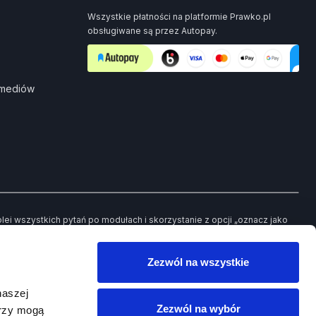
Wszystkie płatności na platformie Prawko.pl
obsługiwane są przez Autopay.
 mediów
i wszystkich pytań po modułach i skorzystanie z opcji „oznacz jako
ch pytań będziesz mieć możliwość powrotu jedynie do tych, które
Zezwól na wszystkie
owego egzaminu.
naszej
Zezwól na wybór
erzy mogą