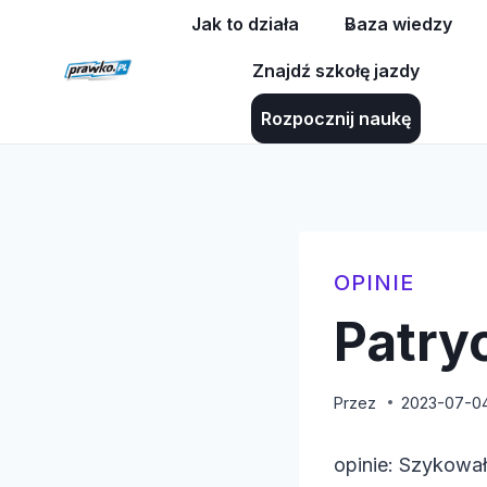
Przejdź
Jak to działa
Baza wiedzy
do
Znajdź szkołę jazdy
treści
Rozpocznij naukę
OPINIE
Patry
Przez
2023-07-0
opinie: Szykowała