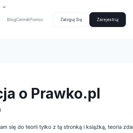
Blog
Cennik
Pomoc
Zaloguj Się
Zarejestruj
cja o Prawko.pl
4
m się do teorii tylko z tą stronką i książką, teoria zd