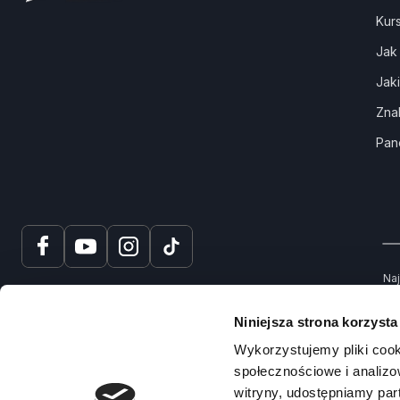
Kur
Jak
Jak
Zna
Pan
Naj
tru
spr
Niniejsza strona korzysta
Na
Wykorzystujemy pliki cook
społecznościowe i analizo
witryny, udostępniamy pa