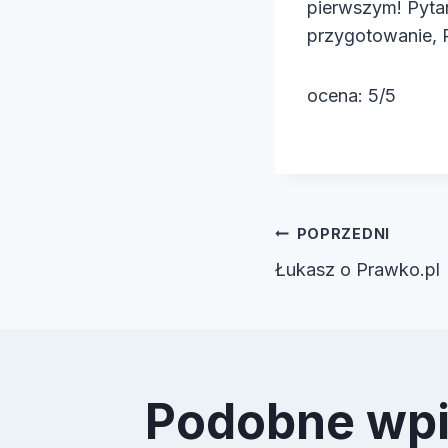
pierwszym! Pytan
przygotowanie, 
ocena: 5/5
Nawiga
POPRZEDNI
Łukasz o Prawko.pl
wpisu
Podobne wp