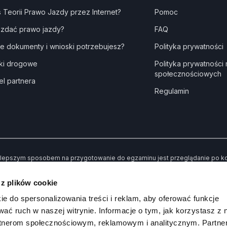
s Teorii Prawo Jazdy przez Internet?
Pomoc
 zdać prawo jazdy?
FAQ
ie dokumenty i wnioski potrzebujesz?
Polityka prywatności
ki drogowe
Polityka prywatności
społecznościowych
el partnera
Regulamin
lepszym sposobem na przygotowanie do egzaminu jest przeglądanie po kole
dne” kiedy udzielisz złej odpowiedzi. Dzięki temu po przerobieniu wszystki
awiły Ci trudności.
 z plików cookie
 koniec możesz sprawdzić swoją wiedzę poprzez rozwiązywanie przykład
ie do spersonalizowania treści i reklam, aby oferować funkcje
wać ruch w naszej witrynie. Informacje o tym, jak korzystasz z 
rtnerom społecznościowym, reklamowym i analitycznym. Partn