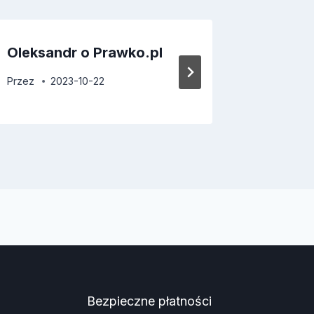
Oleksandr o Prawko.pl
Adam o
Przez
2023-10-22
Przez
2
Bezpieczne płatności