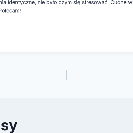
ia identyczne, nie było czym się stresować. Cudne w
Polecam!
cja
isy