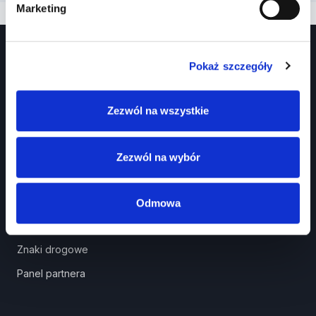
Marketing
Pokaż szczegóły
Zezwól na wszystkie
Prawko.pl
Zezwól na wybór
Kurs Teorii Prawo Jazdy przez Internet?
Jak zdać prawo jazdy?
Odmowa
Jakie dokumenty i wnioski potrzebujesz?
Znaki drogowe
Panel partnera