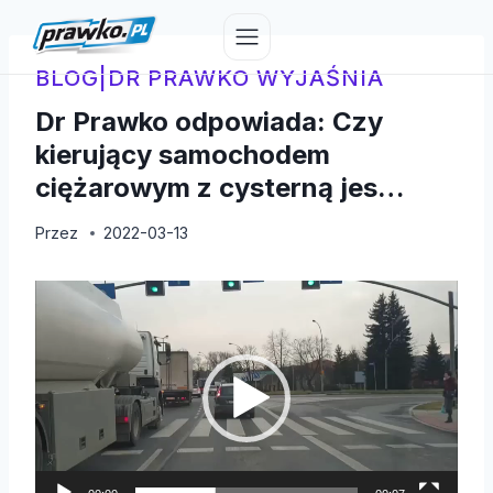
Przejdź
do
treści
BLOG
|
DR PRAWKO WYJAŚNIA
Dr Prawko odpowiada: Czy
kierujący samochodem
ciężarowym z cysterną jes…
Przez
2022-03-13
O
d
t
w
a
r
z