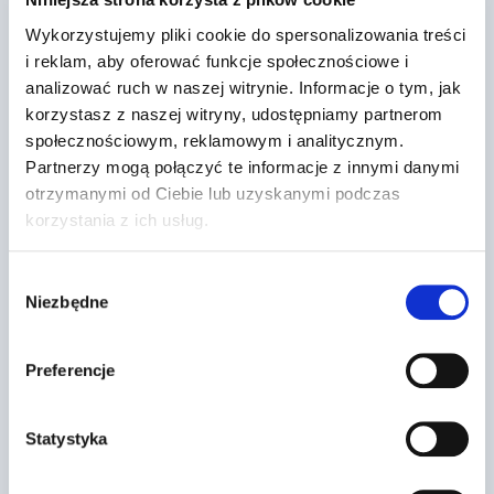
przedstawionej sytuacji w obszarze
Wykorzystujemy pliki cookie do spersonalizowania treści
zabudowan…
i reklam, aby oferować funkcje społecznościowe i
analizować ruch w naszej witrynie. Informacje o tym, jak
Przez
2022-03-13
korzystasz z naszej witryny, udostępniamy partnerom
społecznościowym, reklamowym i analitycznym.
Partnerzy mogą połączyć te informacje z innymi danymi
otrzymanymi od Ciebie lub uzyskanymi podczas
korzystania z ich usług.
Wybór
Niezbędne
zgody
Preferencje
Statystyka