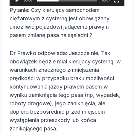
00:00
00:07
a
Pytanie: Czy kierujący samochodem
c
ciężarowym z cysterną jest obowiązany
z
umożliwić pojazdowi jadącemu prawym
v
pasem zmianę pasa na sąsiedni ?
i
d
Dr Prawko odpowiada: Jeszcze nie. Taki
e
obowiązek będzie miał kierujacy cysterną, w
o
warunkach znacznego zmniejszenia
prędkości w przypadku braku możliwości
kontynuowania jazdy prawem pasem w
wyniku zamknięcia tego pasa (np, wypadek,
roboty drogowe), jego zaniknięcia, ale
dopiero bezpośrednio przed miejscem
wystąpienia przeszkody lub końca
zanikającego pasa.