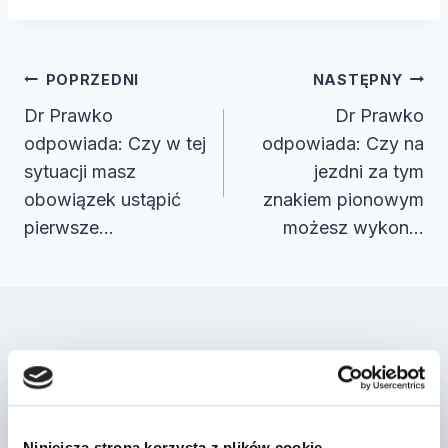
Nawigacja
POPRZEDNI
NASTĘPNY
wpisu
Dr Prawko
Dr Prawko
odpowiada: Czy w tej
odpowiada: Czy na
sytuacji masz
jezdni za tym
obowiązek ustąpić
znakiem pionowym
pierwsze…
możesz wykon…
Podobne wpisy
Dr Prawko odpowiada: Czy w
Niniejsza strona korzysta z plików cookie