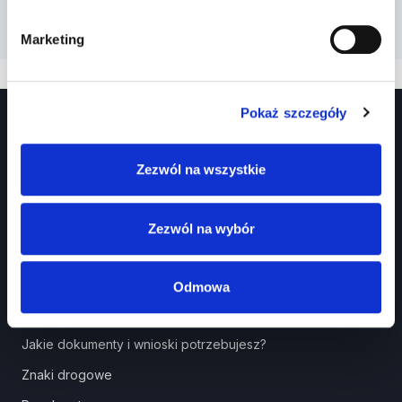
Marketing
Pokaż szczegóły
Zezwól na wszystkie
Zezwól na wybór
Prawko.pl
Kurs Teorii Prawo Jazdy przez Internet?
Odmowa
Jak zdać prawo jazdy?
Jakie dokumenty i wnioski potrzebujesz?
Znaki drogowe