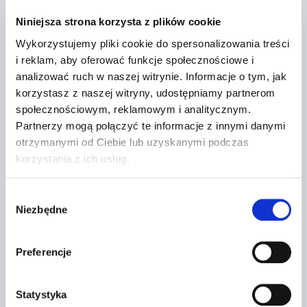
Dr Prawko odpowiada: Czy
widoczny znak ostrzega Cię o
Niniejsza strona korzysta z plików cookie
miejscu wyjazdu p…
Wykorzystujemy pliki cookie do spersonalizowania treści
i reklam, aby oferować funkcje społecznościowe i
Przez
2022-03-13
analizować ruch w naszej witrynie. Informacje o tym, jak
korzystasz z naszej witryny, udostępniamy partnerom
społecznościowym, reklamowym i analitycznym.
Partnerzy mogą połączyć te informacje z innymi danymi
otrzymanymi od Ciebie lub uzyskanymi podczas
korzystania z ich usług.
Wybór
Niezbędne
zgody
Preferencje
Statystyka