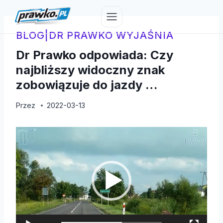
Przejdź
do
treści
BLOG
|
DR PRAWKO WYJAŚNIA
Dr Prawko odpowiada: Czy
najbliższy widoczny znak
zobowiązuje do jazdy …
Przez
2022-03-13
O
d
t
w
a
r
z