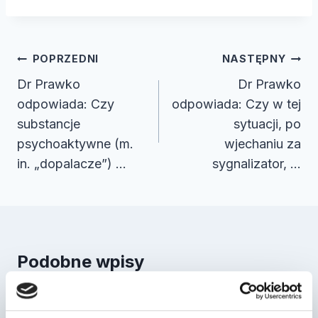
Nawigacja
POPRZEDNI
NASTĘPNY
wpisu
Dr Prawko
Dr Prawko
odpowiada: Czy
odpowiada: Czy w tej
substancje
sytuacji, po
psychoaktywne (m.
wjechaniu za
in. „dopalacze”) …
sygnalizator, …
Podobne wpisy