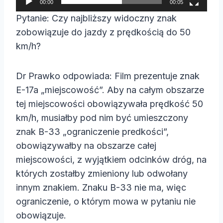
00:00
00:05
a
Pytanie: Czy najbliższy widoczny znak
c
zobowiązuje do jazdy z prędkością do 50
z
km/h?
v
i
Dr Prawko odpowiada: Film prezentuje znak
d
E-17a „miejscowość”. Aby na całym obszarze
e
tej miejscowości obowiązywała prędkość 50
o
km/h, musiałby pod nim być umieszczony
znak B-33 „ograniczenie predkości”,
obowiązywałby na obszarze całej
miejscowości, z wyjątkiem odcinków dróg, na
których zostałby zmieniony lub odwołany
innym znakiem. Znaku B-33 nie ma, więc
ograniczenie, o którym mowa w pytaniu nie
obowiązuje.