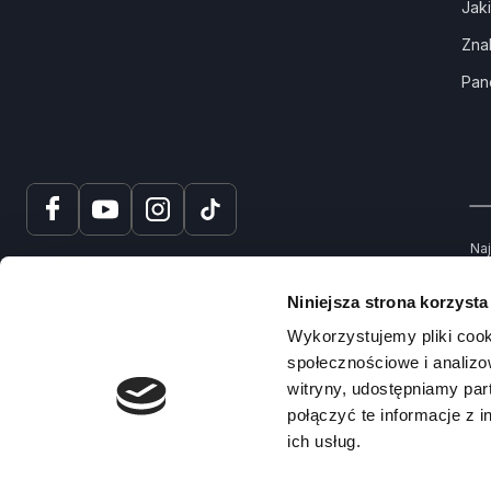
Jak
Zna
Pan
Naj
tru
spr
Niniejsza strona korzysta
Na
Wykorzystujemy pliki cook
społecznościowe i analizo
witryny, udostępniamy pa
połączyć te informacje z 
ich usług.