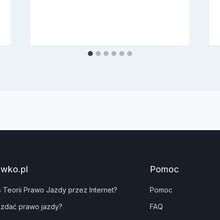
awko.pl
Pomoc
s Teorii Prawo Jazdy przez Internet?
Pomoc
 zdać prawo jazdy?
FAQ