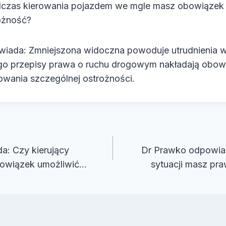
odczas kierowania pojazdem we mgle masz obowiąze
ożność?
iada: Zmniejszona widoczna powoduje utrudnienia w 
ego przepisy prawa o ruchu drogowym nakładają obow
wania szczególnej ostrożności.
cja
a: Czy kierujący
Dr Prawko odpowia
bowiązek umożliwić…
sytuacji masz pr