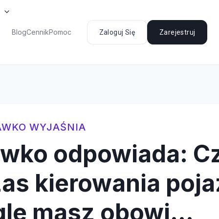
Blog
Cennik
Pomoc
Zaloguj Się
Zarejestruj
AWKO WYJAŚNIA
awko odpowiada: C
as kierowania poj
gle masz obowi…