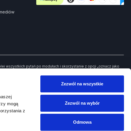
 mediów
i wszystkich pytań po modułach i skorzystanie z opcji „oznacz jako
ch pytań będziesz mieć możliwość powrotu jedynie do tych, które
Zezwól na wszystkie
owego egzaminu.
naszej
Zezwól na wybór
erzy mogą
orzystania z
Odmowa