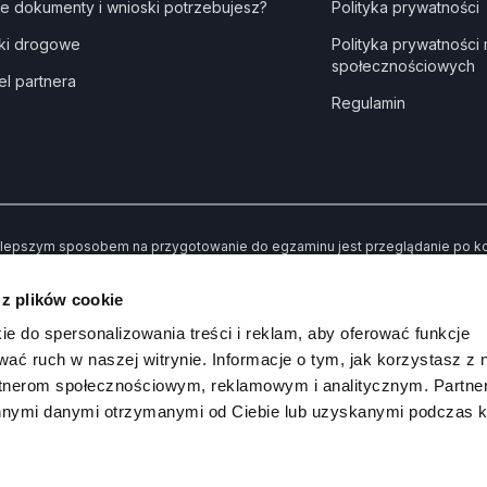
ie dokumenty i wnioski potrzebujesz?
Polityka prywatności
ki drogowe
Polityka prywatności
społecznościowych
el partnera
Regulamin
lepszym sposobem na przygotowanie do egzaminu jest przeglądanie po kole
dne” kiedy udzielisz złej odpowiedzi. Dzięki temu po przerobieniu wszystki
awiły Ci trudności.
 z plików cookie
 koniec możesz sprawdzić swoją wiedzę poprzez rozwiązywanie przykład
ie do spersonalizowania treści i reklam, aby oferować funkcje
wać ruch w naszej witrynie. Informacje o tym, jak korzystasz z 
rtnerom społecznościowym, reklamowym i analitycznym. Partn
innymi danymi otrzymanymi od Ciebie lub uzyskanymi podczas k