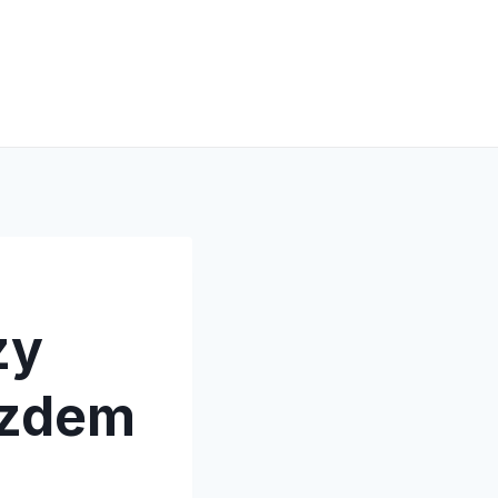
zy
azdem