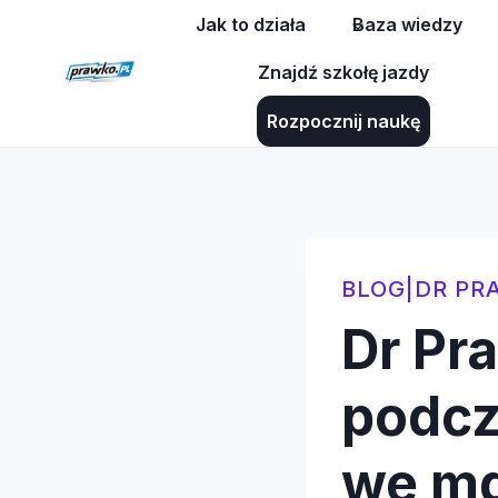
Przejdź
Jak to działa
Baza wiedzy
do
Znajdź szkołę jazdy
treści
Rozpocznij naukę
BLOG
|
DR PR
Dr Pr
podcz
we m