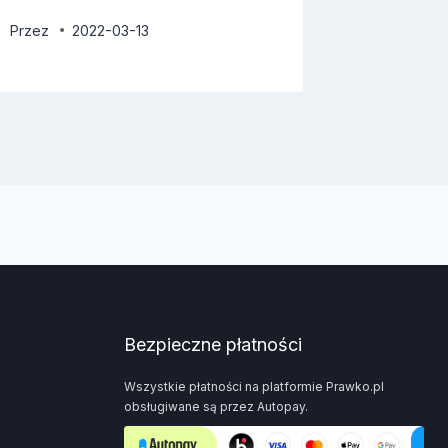
Przez
2022-03-13
Przez
2
Bezpieczne płatności
Wszystkie płatności na platformie Prawko.pl
obsługiwane są przez Autopay.