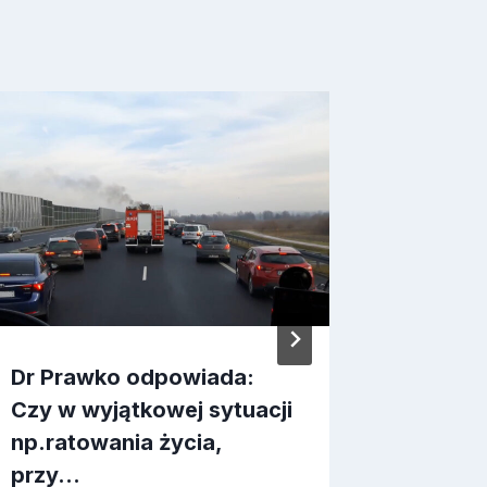
Dr Prawko odpowiada:
Dr Pra
Czy w wyjątkowej sytuacji
Czy w t
np.ratowania życia,
prawo 
przy…
prz…