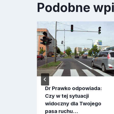
Podobne wp
ada:
Dr Prawko odpowiada:
ych
Czy w tej sytuacji
widoczny dla Twojego
pasa ruchu…