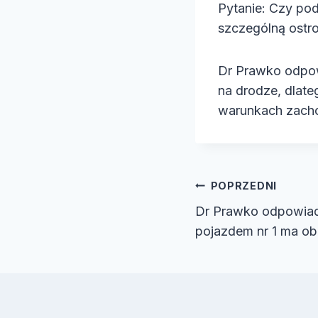
Pytanie: Czy p
e
szczególną ostr
o
Dr Prawko odpow
na drodze, dlat
warunkach zacho
Nawiga
POPRZEDNI
Dr Prawko odpowiad
wpisu
pojazdem nr 1 ma o