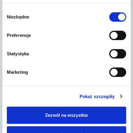
pojazdowi…
Wybór
Przez
2022-03-13
Niezbędne
zgody
Preferencje
Statystyka
Marketing
Pokaż szczegóły
Zezwól na wszystkie