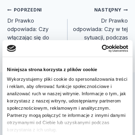
Nawigacja
POPRZEDNI
NASTĘPNY
wpisu
Dr Prawko
Dr Prawko
odpowiada: Czy
odpowiada: Czy w tej
włączając się do
sytuacji, podczas
ruchu masz
postoju
obowiązek ustąpić …
uszkodzonego p…
Niniejsza strona korzysta z plików cookie
Wykorzystujemy pliki cookie do spersonalizowania treści
i reklam, aby oferować funkcje społecznościowe i
analizować ruch w naszej witrynie. Informacje o tym, jak
Podobne wpisy
korzystasz z naszej witryny, udostępniamy partnerom
społecznościowym, reklamowym i analitycznym.
Partnerzy mogą połączyć te informacje z innymi danymi
Dr Prawko odpowiada: Czy masz
otrzymanymi od Ciebie lub uzyskanymi podczas
obowiązek ustąpić pierwszeństwa
korzystania z ich usług.