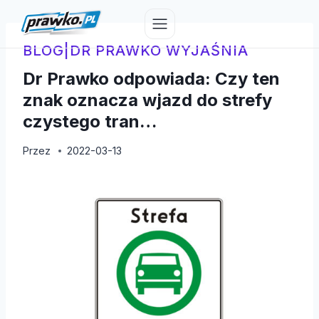
Przejdź
do
treści
BLOG
|
DR PRAWKO WYJAŚNIA
Dr Prawko odpowiada: Czy ten
znak oznacza wjazd do strefy
czystego tran…
Przez
2022-03-13