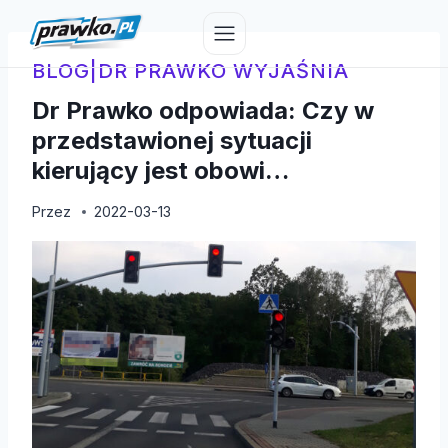
Przejdź
do
treści
BLOG
|
DR PRAWKO WYJAŚNIA
Dr Prawko odpowiada: Czy w
przedstawionej sytuacji
kierujący jest obowi…
Przez
2022-03-13