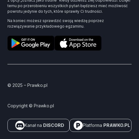
z opcji „oznacz jako trudne” kiedy udzielisz złej odpowiedzi. Dzięki
temu po przerobieniu wszystkich pytań będziesz mieć możliwość
powrotu jedynie do tych, które sprawiły Ci trudności.
Na koniec możesz sprawdzić swoją wiedzę poprzez
rozwiązywanie przykładowego egzaminu.
© 2025 – Prawko.pl
Copyright © Prawko.pl
Kanał na
DISCORD
Platforma
PRAWKO.PL