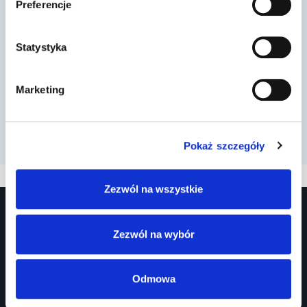
Preferencje
sytuacji widoczny dla Twojego
pasa ruchu…
Statystyka
Przez
2022-03-13
Marketing
Pokaż szczegóły
Zezwól na wszystkie
Zezwól na wybór
Odmowa
Prawko.pl