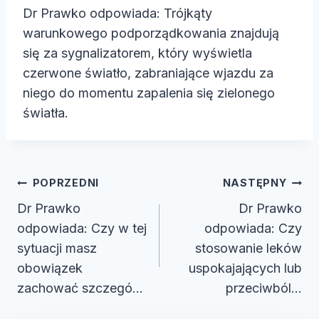
Dr Prawko odpowiada: Trójkąty
warunkowego podporządkowania znajdują
się za sygnalizatorem, który wyświetla
czerwone światło, zabraniające wjazdu za
niego do momentu zapalenia się zielonego
światła.
Nawigacja
POPRZEDNI
NASTĘPNY
wpisu
Dr Prawko
Dr Prawko
odpowiada: Czy w tej
odpowiada: Czy
sytuacji masz
stosowanie leków
obowiązek
uspokajających lub
zachować szczegó…
przeciwból…