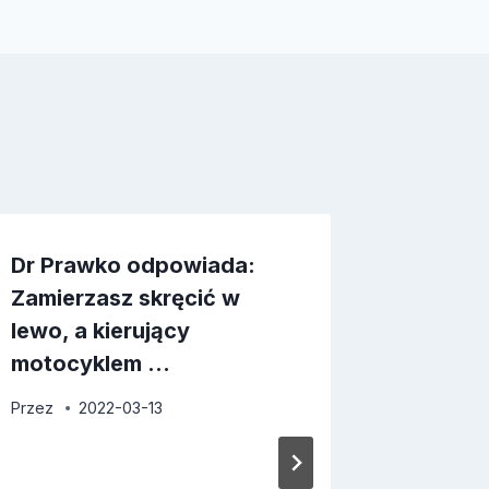
Dr Prawko odpowiada:
Dr Pra
Zamierzasz skręcić w
Czy pos
lewo, a kierujący
jeśli z
motocyklem …
Przez
2
Przez
2022-03-13