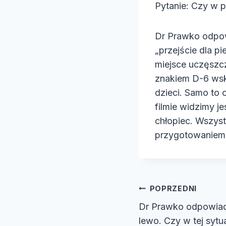
Pytanie: Czy w 
e
o
Dr Prawko odpowi
„przejście dla p
miejsce uczęszc
znakiem D-6 wska
dzieci. Samo to
filmie widzimy j
chłopiec. Wszys
przygotowaniem 
Nawiga
POPRZEDNI
Dr Prawko odpowiad
wpisu
lewo. Czy w tej syt