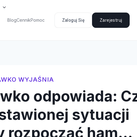
Blog
Cennik
Pomoc
Zaloguj Się
Zarejestruj
AWKO WYJAŚNIA
awko odpowiada: C
stawionej sytuacji
y rozpocząć ham…