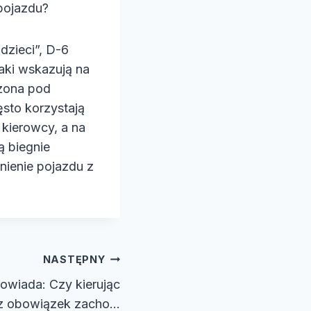
pojazdu?
dzieci”, D-6
naki wskazują na
zona pod
ęsto korzystają
kierowcy, a na
ą biegnie
nienie pojazdu z
NASTĘPNY
owiada: Czy kierując
z obowiązek zacho…