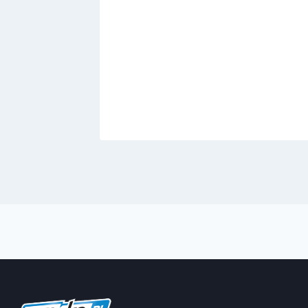
ada:
warii