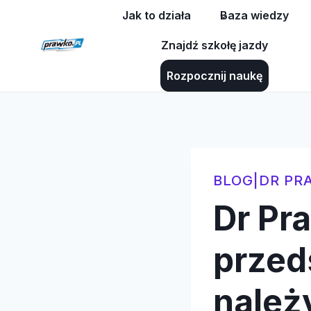
Przejdź
Jak to działa
Baza wiedzy
do
Znajdź szkołę jazdy
treści
Rozpocznij naukę
BLOG
|
DR PR
Dr Pr
przed
należ