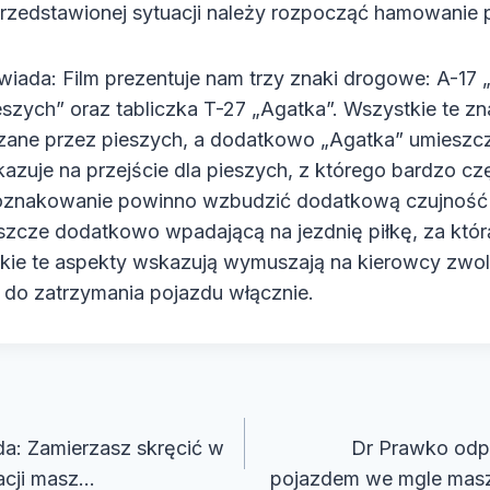
przedstawionej sytuacji należy rozpocząć hamowanie 
ada: Film prezentuje nam trzy znaki drogowe: A-17 „
ieszych” oraz tabliczka T-27 „Agatka”. Wszystkie te z
zane przez pieszych, a dodatkowo „Agatka” umieszc
zuje na przejście dla pieszych, z którego bardzo cz
 oznakowanie powinno wzbudzić dodatkową czujność 
eszcze dodatkowo wpadającą na jezdnię piłkę, za któr
tkie te aspekty wskazują wymuszają na kierowcy zwol
do zatrzymania pojazdu włącznie.
cja
a: Zamierzasz skręcić w
Dr Prawko odp
uacji masz…
pojazdem we mgle mas