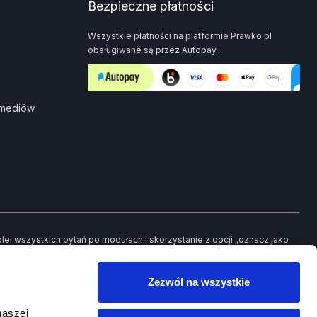
Bezpieczne płatności
Wszystkie płatności na platformie Prawko.pl
obsługiwane są przez Autopay.
 mediów
i wszystkich pytań po modułach i skorzystanie z opcji „oznacz jako
ch pytań będziesz mieć możliwość powrotu jedynie do tych, które
Zezwól na wszystkie
owego egzaminu.
naszej