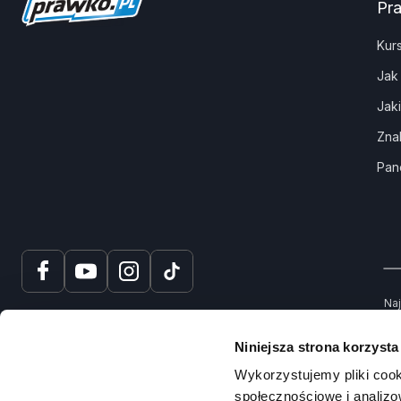
Pr
Kur
Jak
Jak
Zna
Pan
Naj
tru
spr
Niniejsza strona korzysta
Na
Wykorzystujemy pliki cook
społecznościowe i analizo