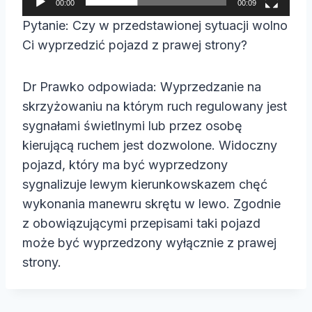
00:00
00:09
a
Pytanie: Czy w przedstawionej sytuacji wolno
c
Ci wyprzedzić pojazd z prawej strony?
z
v
Dr Prawko odpowiada: Wyprzedzanie na
i
skrzyżowaniu na którym ruch regulowany jest
d
sygnałami świetlnymi lub przez osobę
e
kierującą ruchem jest dozwolone. Widoczny
o
pojazd, który ma być wyprzedzony
sygnalizuje lewym kierunkowskazem chęć
wykonania manewru skrętu w lewo. Zgodnie
z obowiązującymi przepisami taki pojazd
może być wyprzedzony wyłącznie z prawej
strony.