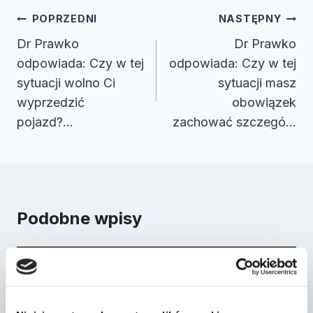
Nawigacja
POPRZEDNI
NASTĘPNY
wpisu
Dr Prawko
Dr Prawko
odpowiada: Czy w tej
odpowiada: Czy w tej
sytuacji wolno Ci
sytuacji masz
wyprzedzić
obowiązek
pojazd?…
zachować szczegó…
Podobne wpisy