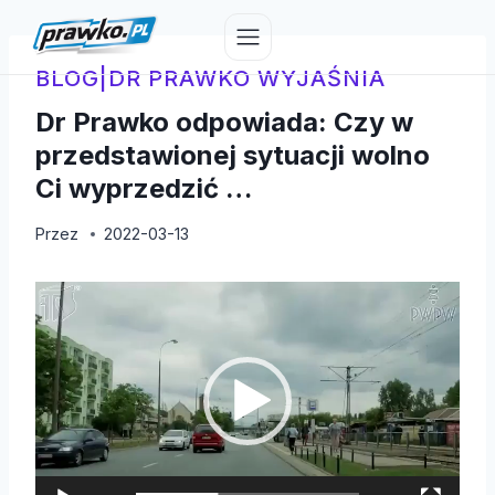
Przejdź
do
treści
BLOG
|
DR PRAWKO WYJAŚNIA
Dr Prawko odpowiada: Czy w
przedstawionej sytuacji wolno
Ci wyprzedzić …
Przez
2022-03-13
O
d
t
w
a
r
z