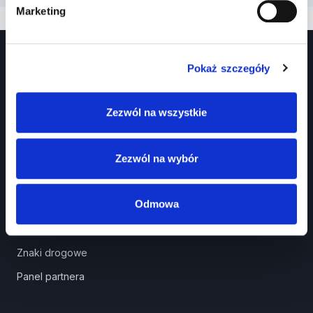
Marketing
Pokaż szczegóły
Zezwól na wszystkie
Prawko.pl
Zezwól na wybór
Kurs Teorii Prawo Jazdy przez Internet?
Odmowa
Jak zdać prawo jazdy?
Jakie dokumenty i wnioski potrzebujesz?
Znaki drogowe
Panel partnera