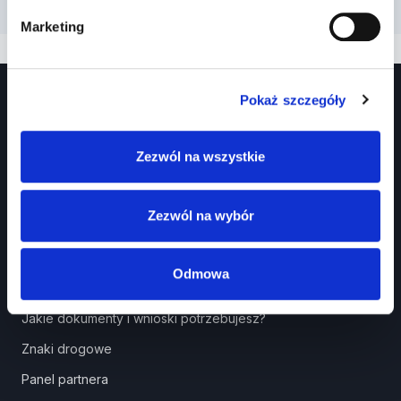
Marketing
Pokaż szczegóły
Zezwól na wszystkie
Zezwól na wybór
Prawko.pl
Kurs Teorii Prawo Jazdy przez Internet?
Odmowa
Jak zdać prawo jazdy?
Jakie dokumenty i wnioski potrzebujesz?
Znaki drogowe
Panel partnera