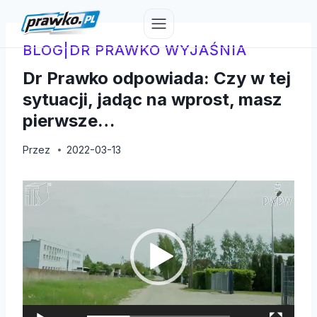
Przejdź
do
treści
BLOG
|
DR PRAWKO WYJAŚNIA
Dr Prawko odpowiada: Czy w tej
sytuacji, jadąc na wprost, masz
pierwsze…
Przez
2022-03-13
O
d
t
w
a
r
z