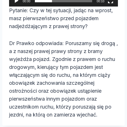
00:00
00:10
a
Pytanie: Czy w tej sytuacji, jadąc na wprost,
c
masz pierwszeństwo przed pojazdem
z
nadjeżdżającym z prawej strony?
v
i
Dr Prawko odpowiada: Poruszamy się drogą ,
d
a z naszej prawej prawy strony z bramy
e
wyjeżdża pojazd. Zgodnie z prawem o ruchu
o
drogowym, kierujący tym pojazdem jest
włączającym się do ruchu, na którym ciąży
obowiązek zachowania szczególnej
ostrożności oraz obowiązek ustąpienie
pierwszeństwa innym pojazdom oraz
uczestnikom ruchu, którzy poruszają się po
jezdni, na którą on zamierza wjechać.