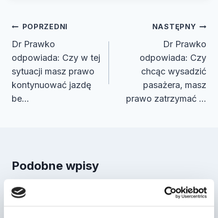
Nawigacja
POPRZEDNI
NASTĘPNY
wpisu
Dr Prawko
Dr Prawko
odpowiada: Czy w tej
odpowiada: Czy
sytuacji masz prawo
chcąc wysadzić
kontynuować jazdę
pasażera, masz
be…
prawo zatrzymać …
Podobne wpisy