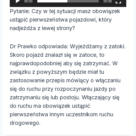
00:00
00:08
a
Pytanie: Czy w tej sytuacji masz obowiązek
c
ustąpić pierwszeństwa pojazdowi, który
z
nadjeżdża z lewej strony?
v
i
Dr Prawko odpowiada: Wyjeżdżamy z zatoki.
d
Skoro pojazd znalazł się w zatoce, to
e
najprawdopodobniej aby się zatrzymać. W
o
związku z powyższym będzie miał tu
zastosowanie przepis mówiący o włączaniu
się do ruchu przy rozpoczynaniu jazdy po
zatrzymaniu się lub postoju. Włączający się
do ruchu ma obowiązek ustąpić
pierwszeństwa innym uczestnikom ruchu
drogowego.