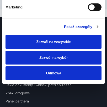
Marketing
Pokaż szczegóły
Zezwól na wszystkie
Zezwól na wybór
Prawko.pl
Kurs Teorii Prawo Jazdy przez Internet?
Odmowa
Jak zdać prawo jazdy?
Jakie dokumenty i wnioski potrzebujesz?
Znaki drogowe
Panel partnera