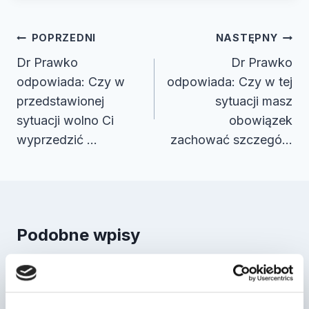
Nawigacja
POPRZEDNI
NASTĘPNY
wpisu
Dr Prawko
Dr Prawko
odpowiada: Czy w
odpowiada: Czy w tej
przedstawionej
sytuacji masz
sytuacji wolno Ci
obowiązek
wyprzedzić …
zachować szczegó…
Podobne wpisy
Dr Prawko odpowiada: Czy w tej