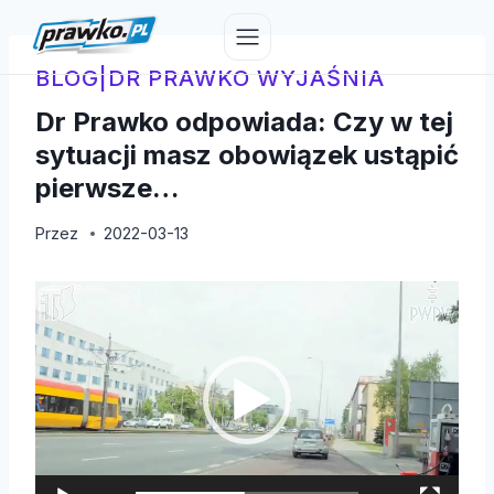
Przejdź
do
treści
BLOG
|
DR PRAWKO WYJAŚNIA
Dr Prawko odpowiada: Czy w tej
sytuacji masz obowiązek ustąpić
pierwsze…
Przez
2022-03-13
O
d
t
w
a
r
z