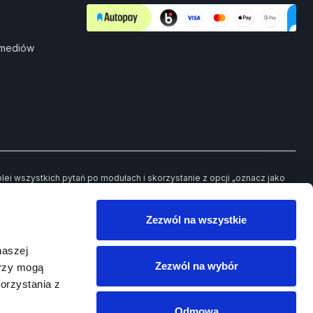
 mediów
i wszystkich pytań po modułach i skorzystanie z opcji „oznacz jako
ch pytań będziesz mieć możliwość powrotu jedynie do tych, które
Zezwól na wszystkie
owego egzaminu.
naszej
Zezwól na wybór
erzy mogą
orzystania z
Odmowa