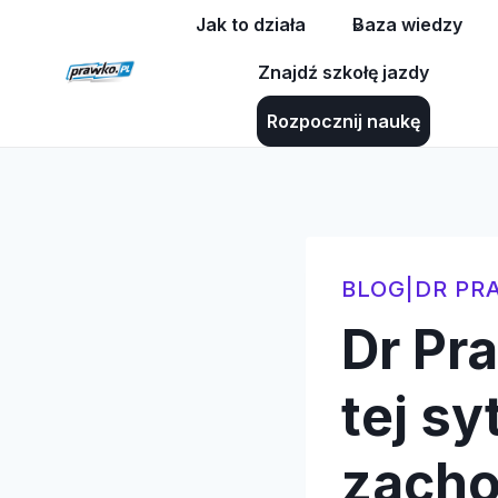
Przejdź
Jak to działa
Baza wiedzy
do
Znajdź szkołę jazdy
treści
Rozpocznij naukę
BLOG
|
DR PR
Dr Pr
tej s
zach