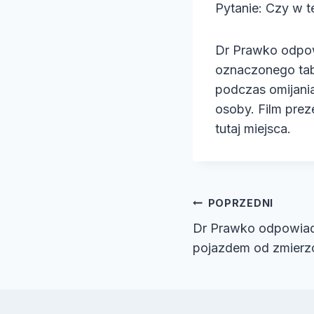
Pytanie: Czy w 
e
o
Dr Prawko odpow
oznaczonego tab
podczas omijania
osoby. Film pre
tutaj miejsca.
Nawiga
POPRZEDNI
Dr Prawko odpowiada
wpisu
pojazdem od zmierz