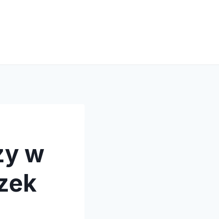
zy w
ązek