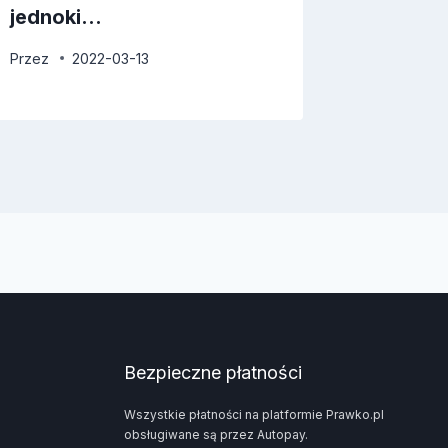
jednoki…
Przez
2022-03-13
Bezpieczne płatności
Wszystkie płatności na platformie Prawko.pl
obsługiwane są przez Autopay.