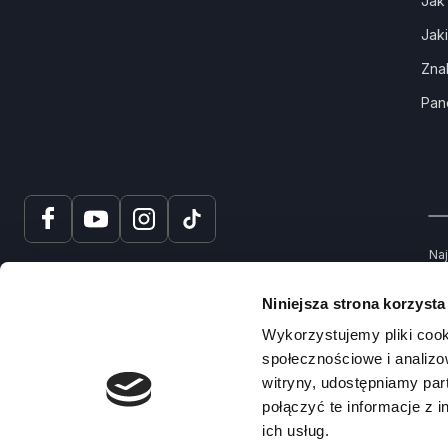
Jak
Jak
Zna
Pan
Naj
tru
spr
Niniejsza strona korzysta
Na
Wykorzystujemy pliki cook
społecznościowe i analizo
witryny, udostępniamy pa
połączyć te informacje z 
ich usług.