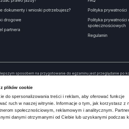
 zdać prawo jazdy?
FAQ
ie dokumenty i wnioski potrzebujesz?
Polityka prywatności
ki drogowe
Polityka prywatności
społecznościowych
el partnera
Regulamin
lepszym sposobem na przygotowanie do egzaminu jest przeglądanie po kole
dne” kiedy udzielisz złej odpowiedzi. Dzięki temu po przerobieniu wszystki
awiły Ci trudności.
 z plików cookie
 koniec możesz sprawdzić swoją wiedzę poprzez rozwiązywanie przykład
ie do spersonalizowania treści i reklam, aby oferować funkcje
wać ruch w naszej witrynie. Informacje o tym, jak korzystasz z 
rtnerom społecznościowym, reklamowym i analitycznym. Partn
innymi danymi otrzymanymi od Ciebie lub uzyskanymi podczas k