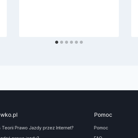
awko.pl
Pomoc
s Teorii Prawo Jazdy przez Internet?
Pomoc