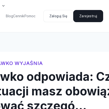
Blog
Cennik
Pomoc
Zaloguj Się
Zarejestruj
AWKO WYJAŚNIA
awko odpowiada: C
ytuacji masz obowi
ować szczegó…