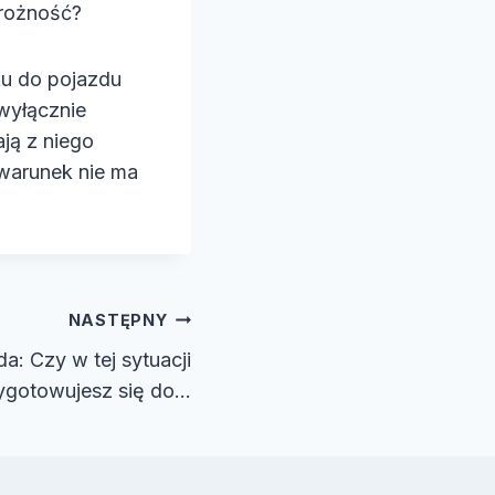
trożność?
u do pojazdu
wyłącznie
ją z niego
 warunek nie ma
NASTĘPNY
: Czy w tej sytuacji
ygotowujesz się do…