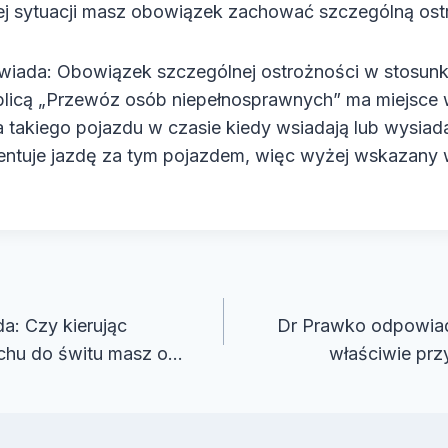
tej sytuacji masz obowiązek zachować szczególną os
iada: Obowiązek szczególnej ostrożności w stosunk
licą „Przewóz osób niepełnosprawnych” ma miejsce 
 takiego pojazdu w czasie kiedy wsiadają lub wysiada
zentuje jazdę za tym pojazdem, więc wyżej wskazany
cja
: Czy kierując
Dr Prawko odpowiada
chu do świtu masz o…
właściwie prz