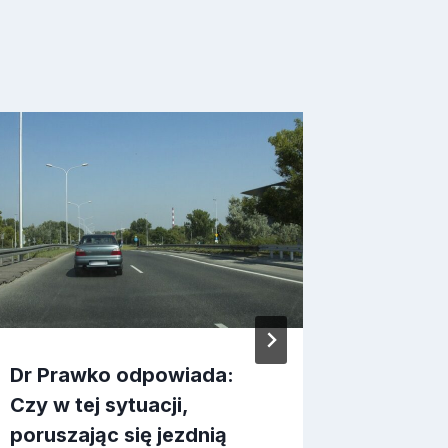
Dr Prawko odpowiada:
Droga 
Czy w tej sytuacji,
definic
poruszając się jezdnią
Przez
2