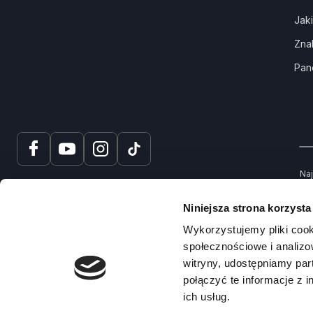
Jak
Zna
Pan
Naj
tru
spr
Niniejsza strona korzysta
Na
Wykorzystujemy pliki cook
społecznościowe i analizo
witryny, udostępniamy pa
połączyć te informacje z 
ich usług.