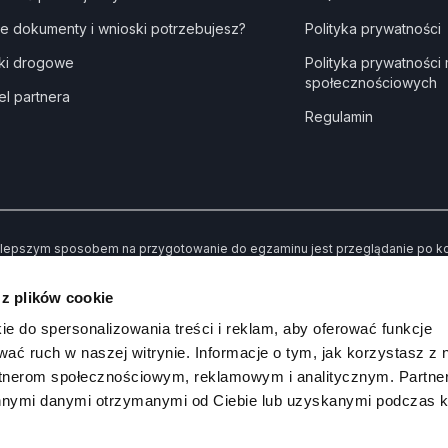
ie dokumenty i wnioski potrzebujesz?
Polityka prywatności
ki drogowe
Polityka prywatności
społecznościowych
el partnera
Regulamin
lepszym sposobem na przygotowanie do egzaminu jest przeglądanie po kole
dne” kiedy udzielisz złej odpowiedzi. Dzięki temu po przerobieniu wszystki
awiły Ci trudności.
 z plików cookie
 koniec możesz sprawdzić swoją wiedzę poprzez rozwiązywanie przykład
ie do spersonalizowania treści i reklam, aby oferować funkcje
wać ruch w naszej witrynie. Informacje o tym, jak korzystasz z 
rtnerom społecznościowym, reklamowym i analitycznym. Partn
innymi danymi otrzymanymi od Ciebie lub uzyskanymi podczas k