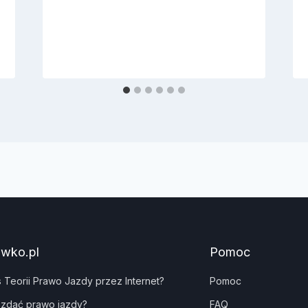
awko.pl
Pomoc
s Teorii Prawo Jazdy przez Internet?
Pomoc
 zdać prawo jazdy?
FAQ