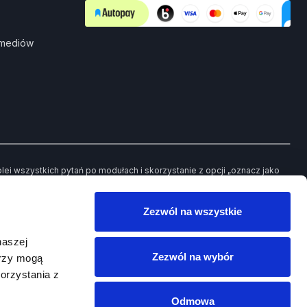
 mediów
i wszystkich pytań po modułach i skorzystanie z opcji „oznacz jako
ch pytań będziesz mieć możliwość powrotu jedynie do tych, które
Zezwól na wszystkie
owego egzaminu.
naszej
Zezwól na wybór
erzy mogą
orzystania z
Odmowa