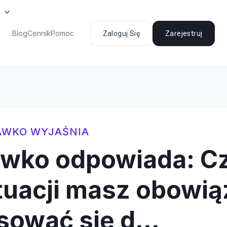
Blog
Cennik
Pomoc
Zaloguj Się
Zarejestruj
AWKO WYJAŚNIA
awko odpowiada: C
ytuacji masz obowi
sować się d…