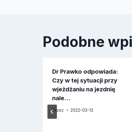
Podobne wp
ada:
Dr Prawko odpowiada:
wolno
Czy w tej sytuacji przy
wjeżdżaniu na jezdnię
nale…
Przez
2022-03-13