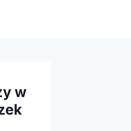
zy w
ązek