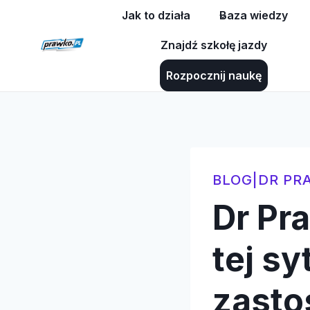
Przejdź
Jak to działa
Baza wiedzy
do
Znajdź szkołę jazdy
treści
Rozpocznij naukę
BLOG
|
DR PR
Dr Pr
tej s
zasto