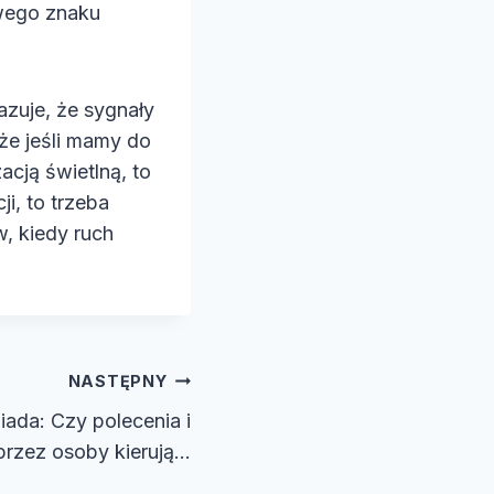
owego znaku
zuje, że sygnały
że jeśli mamy do
acją świetlną, to
ji, to trzeba
, kiedy ruch
NASTĘPNY
ada: Czy polecenia i
przez osoby kierują…