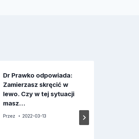
Dr Prawko odpowiada:
Dr Pra
Zamierzasz skręcić w
Zamier
lewo. Czy w tej sytuacji
wprost
masz…
obowią
Przez
2022-03-13
Przez
2