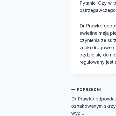
Pytanie: Czy w 
e
ostrzegawczego 
o
Dr Prawko odpow
świetlne mają p
czynienia ze skr
znaki drogowe nie
będzie się do n
regulowany jest 
Nawiga
POPRZEDNI
Dr Prawko odpowiad
wpisu
oznakowanym skrzy
wyp…