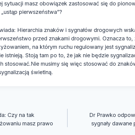
tej sytuacji masz obowiązek zastosować się do pion
„ustąp pierwszeństwa”?
iada: Hierarchia znaków i sygnałów drogowych wska
ierwszeństwo przed znakami drogowymi. Oznacza to, 
zyżowaniem, na którym ruchu regulowany jest sygnaliz
 istnieją. Stoją tam po to, że jak nie będzie sygnalizac
ich stosować.Nie musimy się więc stosować do znaków
sygnalizacją świetlną.
cja
a: Czy na tak
Dr Prawko odpowi
żowaniu masz prawo
sygnały dawane 