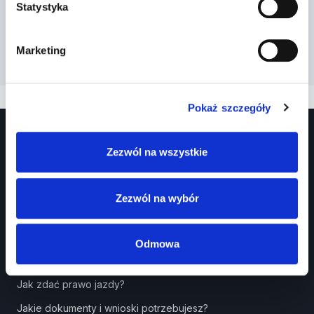
Statystyka
Marketing
Pokaż szczegóły
Zezwól na wszystkie
Zezwól na wybór
Prawko.pl
Odmowa
Kurs Teorii Prawo Jazdy przez Internet?
Jak zdać prawo jazdy?
Jakie dokumenty i wnioski potrzebujesz?