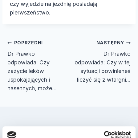
czy wyjedzie na jezdnię posiadają
pierwszeństwo.
Nawigacja
POPRZEDNI
NASTĘPNY
wpisu
Dr Prawko
Dr Prawko
odpowiada: Czy
odpowiada: Czy w tej
zażycie leków
sytuacji powinieneś
uspokajających i
liczyć się z wtargni…
nasennych, może…
Podobne wpisy