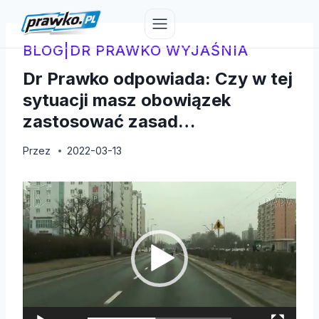
Przejdź
do
treści
BLOG
|
DR PRAWKO WYJAŚNIA
Dr Prawko odpowiada: Czy w tej
sytuacji masz obowiązek
zastosować zasad…
Przez
2022-03-13
O
d
t
w
a
r
z