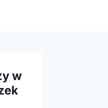
zy w
ązek