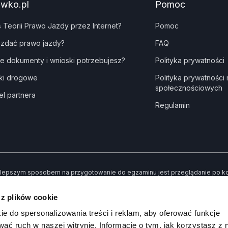
awko.pl
Pomoc
s Teorii Prawo Jazdy przez Internet?
Pomoc
 zdać prawo jazdy?
FAQ
ie dokumenty i wnioski potrzebujesz?
Polityka prywatności
ki drogowe
Polityka prywatności
społecznościowych
el partnera
Regulamin
lepszym sposobem na przygotowanie do egzaminu jest przeglądanie po kole
dne” kiedy udzielisz złej odpowiedzi. Dzięki temu po przerobieniu wszystki
awiły Ci trudności.
 z plików cookie
 koniec możesz sprawdzić swoją wiedzę poprzez rozwiązywanie przykład
ie do spersonalizowania treści i reklam, aby oferować funkcje
wać ruch w naszej witrynie. Informacje o tym, jak korzystasz z 