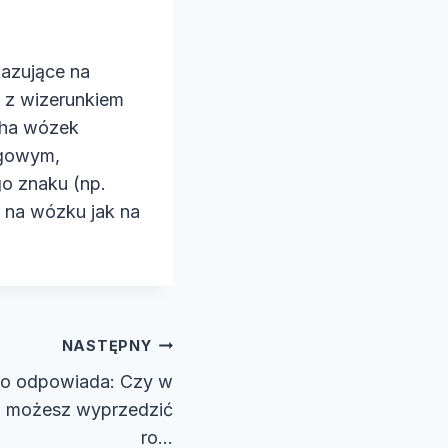
kazujące na
ą z wizerunkiem
cha wózek
rogowym,
o znaku (np.
a na wózku jak na
NASTĘPNY
o odpowiada: Czy w
ji możesz wyprzedzić
ro…