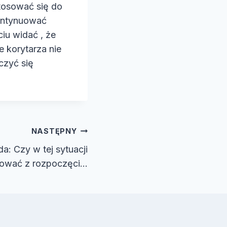
tosować się do
kontynuować
iu widać , że
e korytarza nie
czyć się
NASTĘPNY
: Czy w tej sytuacji
nować z rozpoczęci…