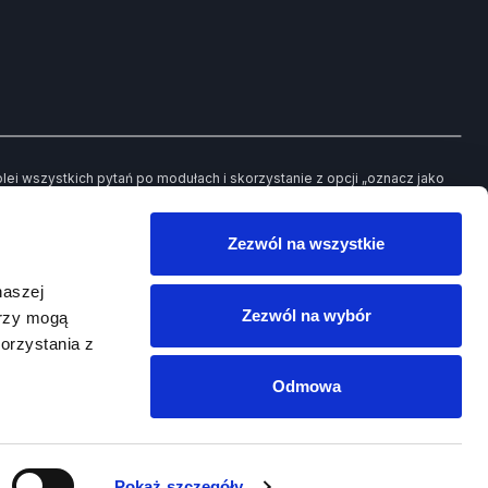
i wszystkich pytań po modułach i skorzystanie z opcji „oznacz jako
ch pytań będziesz mieć możliwość powrotu jedynie do tych, które
Zezwól na wszystkie
owego egzaminu.
naszej
Zezwól na wybór
erzy mogą
orzystania z
Odmowa
SCORD
Platforma
PRAWKO.PL
Pokaż szczegóły