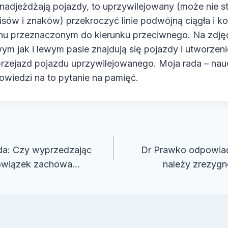
nadjeżdżają pojazdy, to uprzywilejowany (może nie s
isów i znaków) przekroczyć linie podwójną ciągła i 
hu przeznaczonym do kierunku przeciwnego. Na zdjęc
m jak i lewym pasie znajdują się pojazdy i utworzeni
przejazd pojazdu uprzywilejowanego. Moja rada – nau
wiedzi na to pytanie na pamięć.
cja
a: Czy wyprzedzając
Dr Prawko odpowiada
bowiązek zachowa…
należy zrezyg