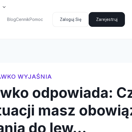
Blog
Cennik
Pomoc
Zaloguj Się
Zarejestruj
AWKO WYJAŚNIA
awko odpowiada: C
ytuacji masz obowi
ania do lew…