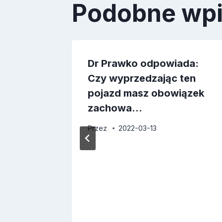
Podobne wp
ada:
Dr Prawko odpowiada:
nej
Czy wyprzedzając ten
wiązek
pojazd masz obowiązek
zachowa…
Przez
2022-03-13