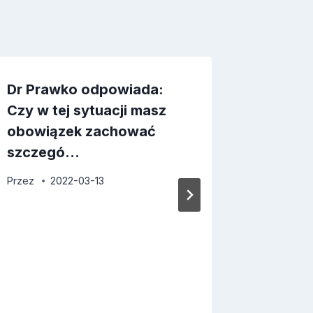
Dr Prawko odpowiada:
Dr Pra
Czy w tej sytuacji masz
Kieruje
obowiązek zachować
w obsz
szczegó…
zabud
Przez
2022-03-13
Przez
2