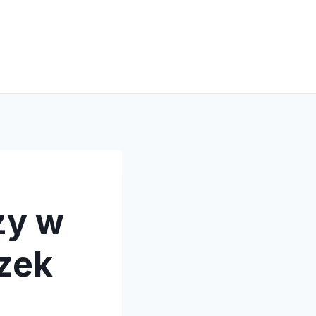
zy w
ązek