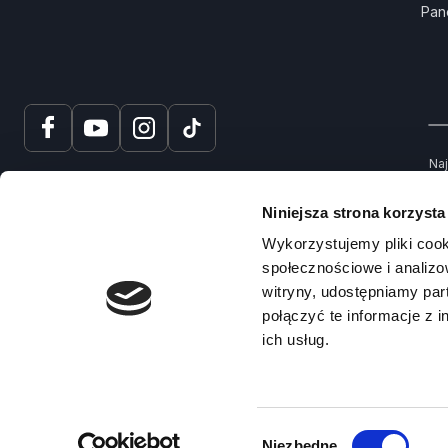
Pan
Naj
tru
spr
Niniejsza strona korzysta
Na
Wykorzystujemy pliki cook
społecznościowe i analizo
witryny, udostępniamy pa
połączyć te informacje z 
ich usług.
© 2025 – Prawko.pl
Copyright ©
Wybór
Niezbędne