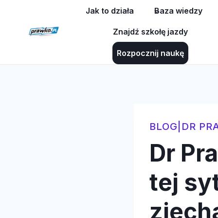
Przejdź
Jak to działa
Baza wiedzy
do
Znajdź szkołę jazdy
treści
Rozpocznij naukę
BLOG
|
DR PR
Dr Pr
tej s
zjech