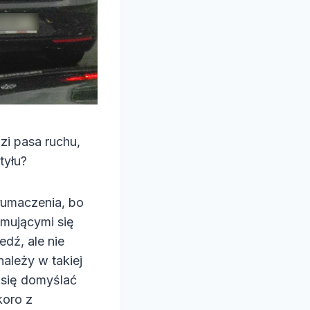
zi pasa ruchu,
tyłu?
łumaczenia, bo
jmującymi się
dź, ale nie
należy w takiej
 się domyślać
koro z