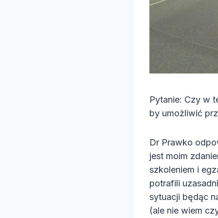
Pytanie: Czy w t
by umożliwić prz
Dr Prawko odpow
jest moim zdanie
szkoleniem i eg
potrafili uzasadn
sytuacji będąc 
(ale nie wiem czy