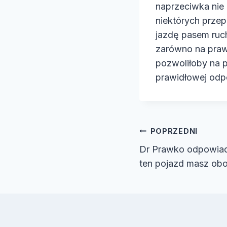
naprzeciwka nie 
niektórych przep
jazdę pasem ruc
zarówno na prawy
pozwoliłoby na 
prawidłowej odpo
Nawiga
POPRZEDNI
Dr Prawko odpowiad
wpisu
ten pojazd masz o