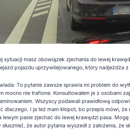
ej sytuacji masz obowiązek zjechania do lewej krawęd
ejazd pojazdu uprzywilejowanego, który nadjeżdża z 
iada: To pytanie zawsze sprawia mi problem do wyt
m mocno nie trafione. Konsultowałem je z osobami za
zaminowaniem. Wszyscy podawali prawidłową odpowie
ić dlaczego. I ja też mam kłopot, bo przepis mówi, że 
na lewym pasie zjechać do lewej krawędzi pasa. Mogę
 słusznie), że autor pytania wyszedł z założenia, że s