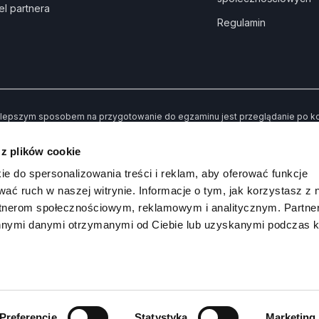
el partnera
Regulamin
lepszym sposobem na przygotowanie do egzaminu jest przeglądanie po kole
dne” kiedy udzielisz złej odpowiedzi. Dzięki temu po przerobieniu wszystki
awiły Ci trudności.
 z plików cookie
 koniec możesz sprawdzić swoją wiedzę poprzez rozwiązywanie przykład
ie do spersonalizowania treści i reklam, aby oferować funkcje
wać ruch w naszej witrynie. Informacje o tym, jak korzystasz z 
rtnerom społecznościowym, reklamowym i analitycznym. Partn
innymi danymi otrzymanymi od Ciebie lub uzyskanymi podczas k
Kanał na
DI
 Prawko.pl
Preferencje
Statystyka
Marketing